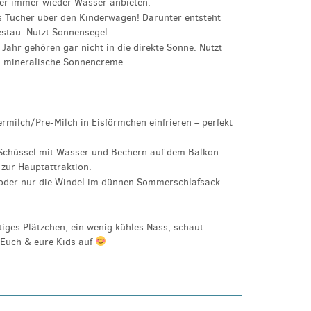
ter immer wieder Wasser anbieten.
 Tücher über den Kinderwagen! Darunter entsteht
zestau. Nutzt Sonnensegel.
Jahr gehören gar nicht in die direkte Sonne. Nutzt
d mineralische Sonnencreme.
rmilch/Pre-Milch in Eisförmchen einfrieren – perfekt
 Schüssel mit Wasser und Bechern auf dem Balkon
ur Hauptattraktion.
der nur die Windel im dünnen Sommerschlafsack
iges Plätzchen, ein wenig kühles Nass, schaut
 Euch & eure Kids auf