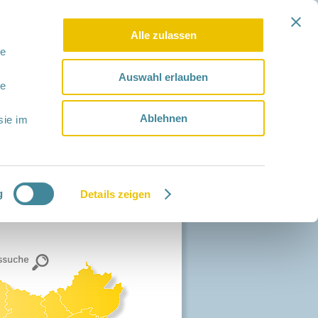
Alle zulassen
le
Auswahl erlauben
le
Ablehnen
sie im
g
Details zeigen