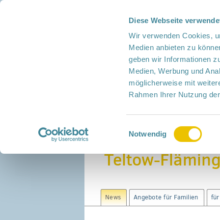
Diese Webseite verwende
Presse
Intern
Netzwerk-Kompass
Leich
Wir verwenden Cookies, um
Medien anbieten zu können
geben wir Informationen z
Medien, Werbung und Analy
möglicherweise mit weiter
Rahmen Ihrer Nutzung der
Netzwerk
Mitmachen
Termine
Einwilligungsauswahl
Home
›
Landkreise
›
Teltow-Fläming
›
News
Notwendig
Teltow-Flämin
News
Angebote für Familien
fü