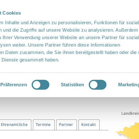
t Cookies
te Sprache
Languages
 Inhalte und Anzeigen zu personalisieren, Funktionen für sozia
 und die Zugriffe auf unsere Website zu analysieren. Außerdem
u Ihrer Verwendung unserer Website an unsere Partner für sozia
sen weiter. Unsere Partner führen diese Informationen
en Daten zusammen, die Sie ihnen bereitgestellt haben oder die 
 Dienste gesammelt haben.
Vor Ort
Fördern
Kontakt
Präferenzen
Statistiken
Marketin
g
r Ehrenamtliche
Termine
Partner
Kontakt