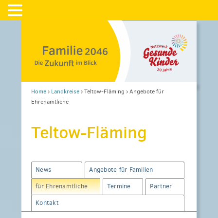
Home
›
Landkreise
›
Teltow-Fläming
›
Angebote für
Ehrenamtliche
Teltow-Fläming
News
Angebote für Familien
für Ehrenamtliche
Termine
Partner
Kontakt