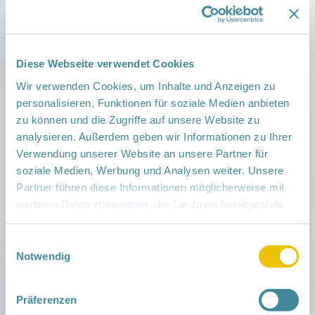
bieten wir Fortbildungen zu speziellen
Themen an.
Ausflüge:
Regelmäßig bieten wir kleine
Ausflüge und Veranstaltungen für unsere
Diese Webseite verwendet Cookies
Familienpat*innen an, um gemeinsam den
Landkreis kennen zulernen, sie
Wir verwenden Cookies, um Inhalte und Anzeigen zu
auszutauschen und als kleines
personalisieren, Funktionen für soziale Medien anbieten
Dankeschön für die Ehrenamtstätigkeit.
zu können und die Zugriffe auf unsere Website zu
Feste:
Zweimal jährlich laden wir all
analysieren. Außerdem geben wir Informationen zu Ihrer
unsere Familienpat*innen zu einem
Verwendung unserer Website an unsere Partner für
Sommer- und Winterfest ein um
soziale Medien, Werbung und Analysen weiter. Unsere
gemeinsam eine schöne Zeit zu verbringen
Partner führen diese Informationen möglicherweise mit
und uns bei unseren Ehrenamtler*innen zu
bedanken.
weiteren Daten zusammen, die Sie ihnen bereitgestellt
Supervision und Praxisberatung:
Sollten
haben oder die sie im Rahmen Ihrer Nutzung der Dienste
einmal mehr Fragen oder Unsicherheiten
gesammelt haben.
Einwilligungsauswahl
während ihres Ehrenamts aufkommen,
Notwendig
finden wir die richtige Lösung für sie und
bieten ihnen auch gern verschiedenste
Beratungsangebote an.
Präferenzen