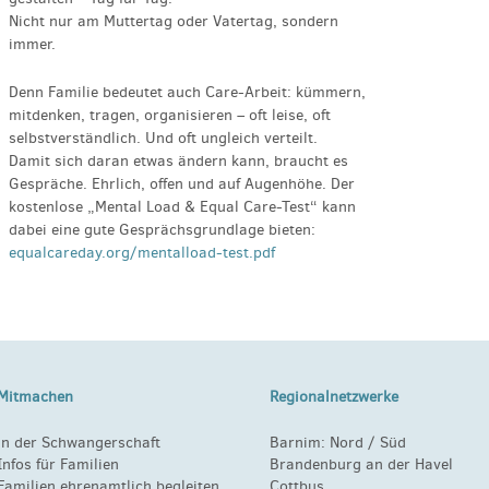
Nicht nur am Muttertag oder Vatertag, sondern
immer.
Denn Familie bedeutet auch Care-Arbeit: kümmern,
mitdenken, tragen, organisieren – oft leise, oft
selbstverständlich. Und oft ungleich verteilt.
Damit sich daran etwas ändern kann, braucht es
Gespräche. Ehrlich, offen und auf Augenhöhe. Der
kostenlose „Mental Load & Equal Care-Test“ kann
dabei eine gute Gesprächsgrundlage bieten:
equalcareday.org/mentalload-test.pdf
Mitmachen
Regionalnetzwerke
in der Schwangerschaft
Barnim:
Nord
/
Süd
Infos für Familien
Brandenburg an der Havel
Familien ehrenamtlich begleiten
Cottbus