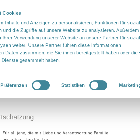
t Cookies
te Sprache
Languages
 Inhalte und Anzeigen zu personalisieren, Funktionen für sozia
 und die Zugriffe auf unsere Website zu analysieren. Außerdem
u Ihrer Verwendung unserer Website an unsere Partner für sozia
sen weiter. Unsere Partner führen diese Informationen
en Daten zusammen, die Sie ihnen bereitgestellt haben oder die 
 Dienste gesammelt haben.
Vor Ort
Fördern
Kontakt
rtschätzung
Präferenzen
Statistiken
Marketin
rtschätzung
Für all jene, die mit Liebe und Verantwortung Familie
gestalten – Tag für Tag.