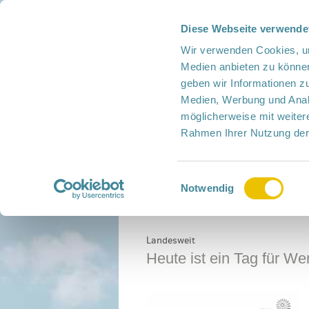
Diese Webseite verwende
Presse
Intern
Netzwerk-Kompass
Leich
Wir verwenden Cookies, um
Medien anbieten zu können
geben wir Informationen z
Medien, Werbung und Analy
möglicherweise mit weiter
Rahmen Ihrer Nutzung der
Netzwerk
Mitmachen
Termine
Einwilligungsauswahl
Home
›
Allgemein
›
Heute ist ein Tag für We
Notwendig
Landesweit
Heute ist ein Tag für We