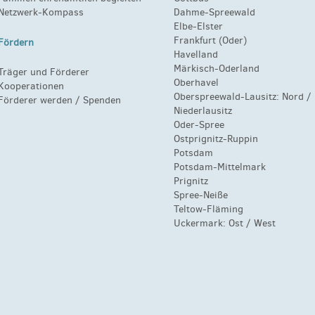
Netzwerk-Kompass
Dahme-Spreewald
Elbe-Elster
Frankfurt (Oder)
Fördern
Havelland
Märkisch-Oderland
Träger und Förderer
Oberhavel
Kooperationen
Oberspreewald-Lausitz:
Nord
/
Förderer werden / Spenden
Niederlausitz
Oder-Spree
Ostprignitz-Ruppin
Potsdam
Potsdam-Mittelmark
Prignitz
Spree-Neiße
Teltow-Fläming
Uckermark:
Ost
/
West