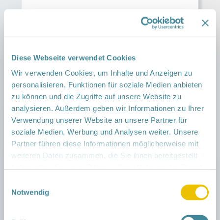
Auch das Thema Pflege wurden im Rahmen des
Ausschusses platziert und Experten dazu
eingeladen.
> zum Newsbeitrag von Gesundheit
Berlin-Brandenburg e. V.
Diese Webseite verwendet Cookies
Weiterlesen →
Wir verwenden Cookies, um Inhalte und Anzeigen zu
personalisieren, Funktionen für soziale Medien anbieten
zu können und die Zugriffe auf unsere Website zu
Newsletter Januar 2026
analysieren. Außerdem geben wir Informationen zu Ihrer
News vom 27. Januar 2026
Verwendung unserer Website an unsere Partner für
soziale Medien, Werbung und Analysen weiter. Unsere
Partner führen diese Informationen möglicherweise mit
weiteren Daten zusammen, die Sie ihnen bereitgestellt
haben oder die sie im Rahmen Ihrer Nutzung der Dienste
gesammelt haben.
Einwilligungsauswahl
Notwendig