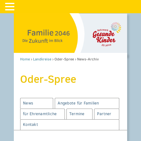
Home
›
Landkreise
›
Oder-Spree
›
News-Archiv
Oder-Spree
News
Angebote für Familien
für Ehrenamtliche
Termine
Partner
Kontakt