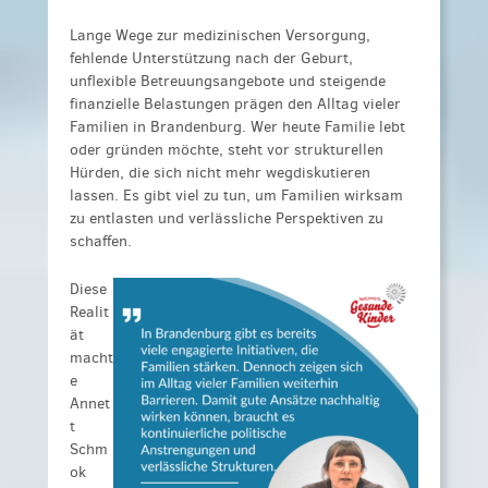
Lange Wege zur medizinischen Versorgung,
fehlende Unterstützung nach der Geburt,
unflexible Betreuungsangebote und steigende
finanzielle Belastungen prägen den Alltag vieler
Familien in Brandenburg. Wer heute Familie lebt
oder gründen möchte, steht vor strukturellen
Hürden, die sich nicht mehr wegdiskutieren
lassen. Es gibt viel zu tun, um Familien wirksam
zu entlasten und verlässliche Perspektiven zu
schaffen.
Diese
Realit
ät
macht
e
Annet
t
Schm
ok