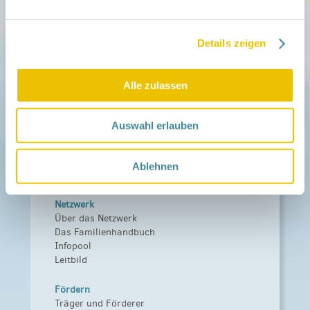
Details zeigen
Mitmachen
in der Schwangerschaft
Infos für Familien
Alle zulassen
Familien ehrenamtlich begleiten
Netzwerk-Kompass
Zu deiner Region
Auswahl erlauben
Aktuelles
Netzwerk-Nachrichten
Ablehnen
Aktuelle Termine
Netzwerk
Über das Netzwerk
Das Familienhandbuch
Infopool
Leitbild
Fördern
Träger und Förderer