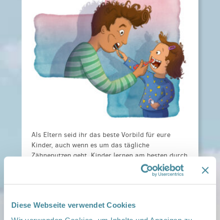
Als Eltern seid ihr das beste Vorbild für eure
Kinder, auch wenn es um das tägliche
Zähneputzen geht. Kinder lernen am besten durch
Nachahmung, daher ist es wichtig, das
Zähneputzen gemeinsam zu einer festen
Familienroutine zu machen. Wenn euer Kind sieht,
dass ihr regelmäßig eure Zähne putzt, versteht
Diese Webseite verwendet Cookies
es, dass Zahnpflege für alle dazugehört. So wird
Zähneputzen von Anfang an zur