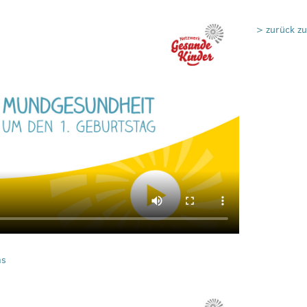
> zurück z
ms