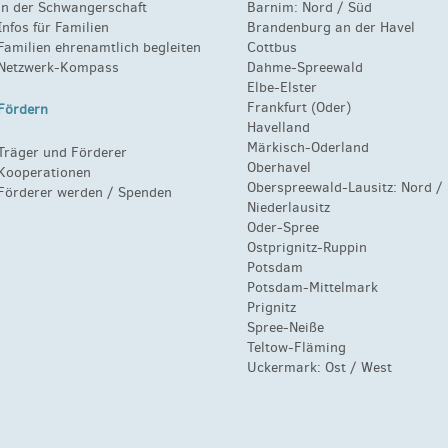
in der Schwangerschaft
Barnim:
Nord
/
Süd
Infos für Familien
Brandenburg an der Havel
Familien ehrenamtlich begleiten
Cottbus
Netzwerk-Kompass
Dahme-Spreewald
Elbe-Elster
Frankfurt (Oder)
Fördern
Havelland
Märkisch-Oderland
Träger und Förderer
Oberhavel
Kooperationen
Oberspreewald-Lausitz:
Nord
/
Förderer werden / Spenden
Niederlausitz
Oder-Spree
Ostprignitz-Ruppin
Potsdam
Potsdam-Mittelmark
Prignitz
Spree-Neiße
Teltow-Fläming
Uckermark:
Ost
/
West