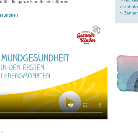
> Nuckel
l für die ganze Familie einzuführen.
> Zahnfr
> Zahnar
esundheit
ms