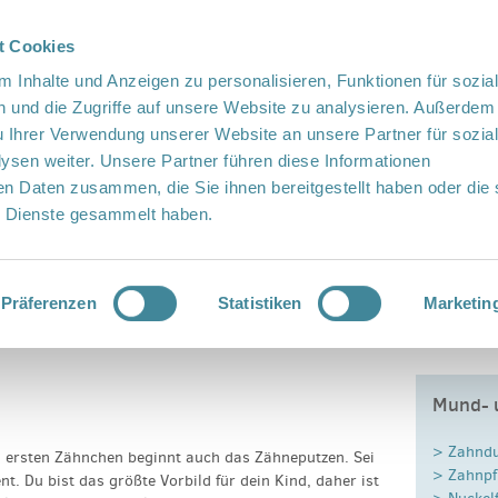
t Cookies
te Sprache
Languages
 Inhalte und Anzeigen zu personalisieren, Funktionen für sozia
 und die Zugriffe auf unsere Website zu analysieren. Außerdem
u Ihrer Verwendung unserer Website an unsere Partner für sozia
sen weiter. Unsere Partner führen diese Informationen
en Daten zusammen, die Sie ihnen bereitgestellt haben oder die 
 Dienste gesammelt haben.
Vor Ort
Fördern
Kontakt
heit
Präferenzen
Statistiken
Marketin
Mund- 
> Zahndu
em ersten Zähnchen beginnt auch das Zähneputzen. Sei
> Zahnpf
nt. Du bist das größte Vorbild für dein Kind, daher ist