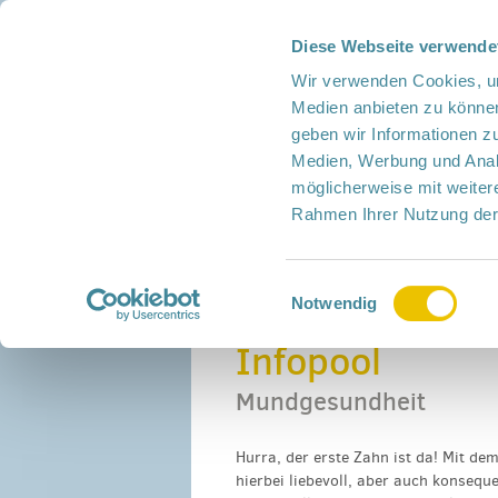
Diese Webseite verwende
Presse
Intern
Netzwerk-Kompass
Leich
Wir verwenden Cookies, um
Medien anbieten zu können
geben wir Informationen z
Medien, Werbung und Analy
möglicherweise mit weiter
Rahmen Ihrer Nutzung der
Netzwerk
Mitmachen
Termine
Einwilligungsauswahl
Home
›
Infopool
›
Vorbeugen
›
Mundgesund
Notwendig
Infopool
Mundgesundheit
Hurra, der erste Zahn ist da! Mit d
hierbei liebevoll, aber auch konseque