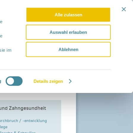
Alle zulassen
le
Auswahl erlauben
le
Ablehnen
sie im
g
Details zeigen
und Zahngesundheit
rchbruch / -entwicklung
lege