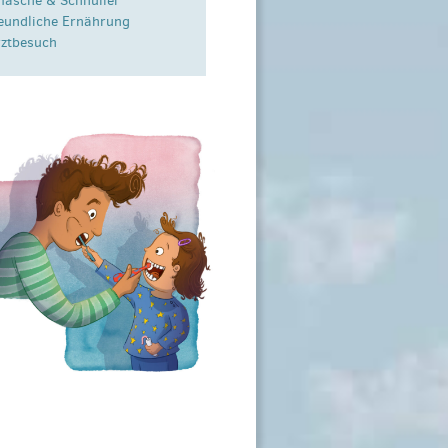
flasche & Schnuller
eundliche Ernährung
ztbesuch