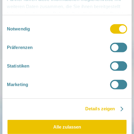
weiteren Daten zusammen, die Sie ihnen bereitgestellt
haben oder die sie im Rahmen Ihrer Nutzung der Dienste
gesammelt haben.
Einwilligungsauswahl
Notwendig
> zurück zur Übersicht „Mundgesundhei
t“
Präferenzen
Statistiken
Mitmachen
in der Schwangerschaft
Infos für Familien
Marketing
Familien ehrenamtlich begleiten
Netzwerk-Kompass
Zu deiner Region
Details zeigen
Aktuelles
Netzwerk-Nachrichten
Aktuelle Termine
Alle zulassen