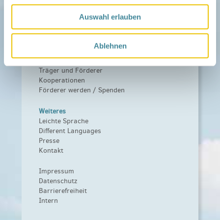
Netzwerk
Über das Netzwerk
Auswahl erlauben
Das Familienhandbuch
Infopool
Leitbild
Ablehnen
Fördern
Träger und Förderer
Kooperationen
Förderer werden / Spenden
Weiteres
Leichte Sprache
Different Languages
Presse
Kontakt
Impressum
Datenschutz
Barrierefreiheit
Intern