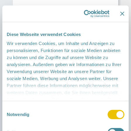
Auch das Thema Pflege wurden im Rahmen des
Ausschusses platziert und Experten dazu
eingeladen.
> zum Newsbeitrag von Gesundheit
Berlin-Brandenburg e. V.
Diese Webseite verwendet Cookies
Weiterlesen →
Wir verwenden Cookies, um Inhalte und Anzeigen zu
personalisieren, Funktionen für soziale Medien anbieten
zu können und die Zugriffe auf unsere Website zu
Tag des Ehrenamtes
analysieren. Außerdem geben wir Informationen zu Ihrer
News vom 21. Januar 2026
Verwendung unserer Website an unsere Partner für
soziale Medien, Werbung und Analysen weiter. Unsere
Ehrenamt lebt Vielfalt – und macht unsere
Partner führen diese Informationen möglicherweise mit
Gesellschaft stärker
weiteren Daten zusammen, die Sie ihnen bereitgestellt
Zum Tag des Ehrenamtes würdigt das Netzwerk
haben oder die sie im Rahmen Ihrer Nutzung der Dienste
Gesunde Kinder all die engagierten Menschen, die
gesammelt haben.
Einwilligungsauswahl
mit ihrem freiwilligen Einsatz unsere Gesellschaft
Notwendig
bereichern – insbesondere die ehrenamtlichen
Familienpatinnen und -paten im Land
Brandenburg.