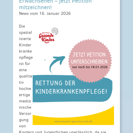
Erwachsenen – jetzt Petition
mitzeichnen!
News vom 16. Januar 2026
Die
spezial
isierte
Kinder
kranke
npflege
ist für
eine
qualita
tiv
hochw
ertige
medizi
nische
Versor
gung
von
Kindern und Jugendlichen unerlässlich, da sie