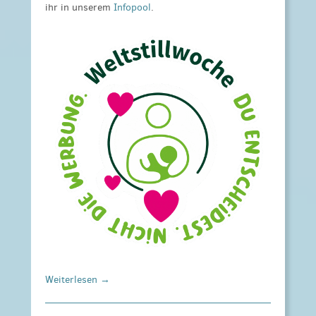
ihr in unserem
Infopool
.
Weiterlesen →