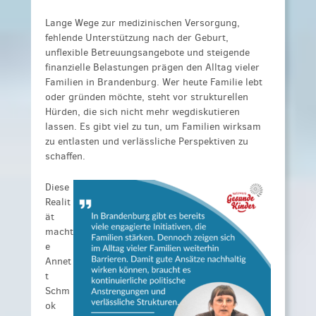
Lange Wege zur medizinischen Versorgung,
fehlende Unterstützung nach der Geburt,
unflexible Betreuungsangebote und steigende
finanzielle Belastungen prägen den Alltag vieler
Familien in Brandenburg. Wer heute Familie lebt
oder gründen möchte, steht vor strukturellen
Hürden, die sich nicht mehr wegdiskutieren
lassen. Es gibt viel zu tun, um Familien wirksam
zu entlasten und verlässliche Perspektiven zu
schaffen.
Diese
Realit
ät
macht
e
Annet
t
Schm
ok