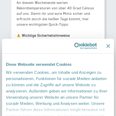
An diesem Wochenende warten
Rekordtemperaturen von über 40 Grad Celsius
auf uns. Damit ihr und eure Minis sicher und
erfrischt durch die heißen Tage kommt, hier
unsere wichtigsten Quick-Tipps:
Wichtige Sicherheitshinweise
Trinken:
Vollstill- und Pre-Babys brauchen
kein extra Wasser, aber häufiger die
Brust/Flasche. Ab dem Beikostalter immer
Diese Webseite verwendet Cookies
wieder Wasser anbieten.
Wir verwenden Cookies, um Inhalte und Anzeigen zu
Kinderwagen-Falle:
Hängt niemals Tücher
personalisieren, Funktionen für soziale Medien anbieten
über den Kinderwagen! Darunter entsteht
zu können und die Zugriffe auf unsere Website zu
sofort ein lebensgefährlicher Hitzestau.
analysieren. Außerdem geben wir Informationen zu Ihrer
Nutzt Sonnensegel.
Verwendung unserer Website an unsere Partner für
soziale Medien, Werbung und Analysen weiter. Unsere
Sonnenschutz:
Babys unter einem Jahr
gehören gar nicht in die direkte Sonne.
Partner führen diese Informationen möglicherweise mit
Nutzt schattige Plätze, UV-Kleidung und
weiteren Daten zusammen, die Sie ihnen bereitgestellt