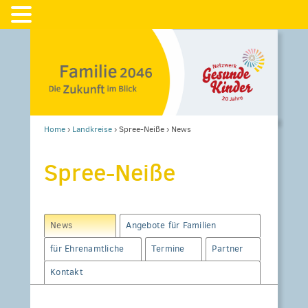
Home
›
Landkreise
›
Spree-Neiße
›
News
Spree-Neiße
News
Angebote für Familien
für Ehrenamtliche
Termine
Partner
Kontakt