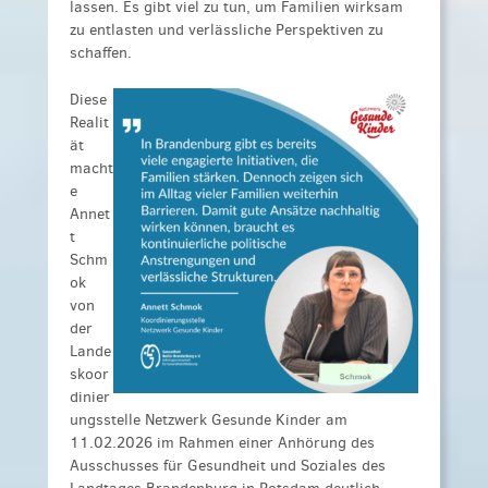
lassen. Es gibt viel zu tun, um Familien wirksam
zu entlasten und verlässliche Perspektiven zu
schaffen.
Diese
Realit
ät
macht
e
Annet
t
Schm
ok
von
der
Lande
skoor
dinier
ungsstelle Netzwerk Gesunde Kinder am
11.02.2026 im Rahmen einer Anhörung des
Ausschusses für Gesundheit und Soziales des