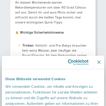
An diesem Wochenende warten
Rekordtemperaturen von über 40 Grad Celsius
auf uns. Damit ihr und eure Minis sicher und
erfrischt durch die heißen Tage kommt, hier
unsere wichtigsten Quick-Tipps:
Wichtige Sicherheitshinweise
Trinken:
Vollstill- und Pre-Babys brauchen
kein extra Wasser, aber häufiger die
Brust/Flasche. Ab dem Beikostalter immer
wieder Wasser anbieten.
Kinderwagen-Falle:
Hängt niemals Tücher
über den Kinderwagen! Darunter entsteht
Diese Webseite verwendet Cookies
sofort ein lebensgefährlicher Hitzestau.
Nutzt Sonnensegel.
Wir verwenden Cookies, um Inhalte und Anzeigen zu
personalisieren, Funktionen für soziale Medien anbieten
Sonnenschutz:
Babys unter einem Jahr
zu können und die Zugriffe auf unsere Website zu
gehören gar nicht in die direkte Sonne.
analysieren. Außerdem geben wir Informationen zu Ihrer
Nutzt schattige Plätze, UV-Kleidung und