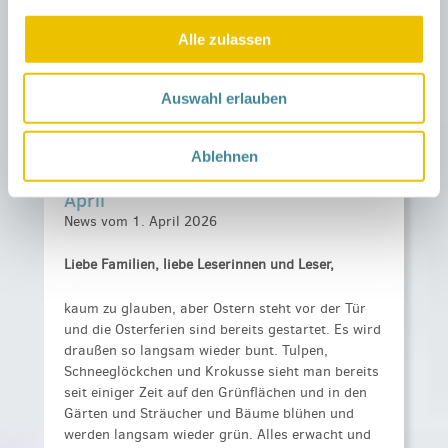
Plätzchen, ein wenig kühles Nass, schaut
entspannt Fußball und passt gut auf Euch & eure
Alle zulassen
Kids auf
Quelle: NGK OSL Nord
Auswahl erlauben
Dies und Das vom Netzwerk Gesunde
Ablehnen
Kinder Dahme-Spreewald im Monat
April
News vom 1. April 2026
Liebe Familien, liebe Leserinnen und Leser,
kaum zu glauben, aber Ostern steht vor der Tür
und die Osterferien sind bereits gestartet. Es wird
draußen so langsam wieder bunt. Tulpen,
Schneeglöckchen und Krokusse sieht man bereits
seit einiger Zeit auf den Grünflächen und in den
Gärten und Sträucher und Bäume blühen und
werden langsam wieder grün. Alles erwacht und