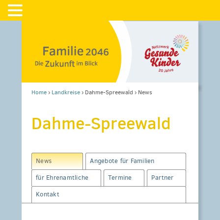
Home
›
Landkreise
›
Dahme-Spreewald
›
News
Dahme-Spreewald
News
Angebote für Familien
für Ehrenamtliche
Termine
Partner
Kontakt