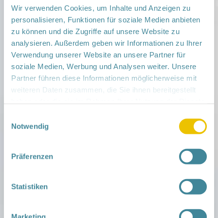
eigenen Willen entdecken
Wir verwenden Cookies, um Inhalte und Anzeigen zu
Beikost-Workshop
personalisieren, Funktionen für soziale Medien anbieten
Geschwisterkurs
zu können und die Zugriffe auf unsere Website zu
Trageworkshop
analysieren. Außerdem geben wir Informationen zu Ihrer
Stillvorbereitungskurs
Verwendung unserer Website an unsere Partner für
Babymassage
soziale Medien, Werbung und Analysen weiter. Unsere
Online Elterntreffen zu unterschiedlichen
Partner führen diese Informationen möglicherweise mit
Themen
weiteren Daten zusammen, die Sie ihnen bereitgestellt
Familien-Gruppen, -Treffs & -Kurse: Regelmäßige
haben oder die sie im Rahmen Ihrer Nutzung der Dienste
Begegnungsmöglichkeiten für Familien wie z. B.:
gesammelt haben.
Einwilligungsauswahl
Notwendig
BEBI-Gruppe (Bedürfnis-und
bindungsorientierte Gruppe) im
Familienladen Seifenblase in Wildau
Präferenzen
Schwangerenfrühstück in Königs
Wusterhausen, Luckau und Lübben
Papatreff in Königs Wusterhausen
Statistiken
Stillcafé in Luckau und Königs
Wusterhausen
Brabbeltreff in Königs Wusterhausen
Marketing