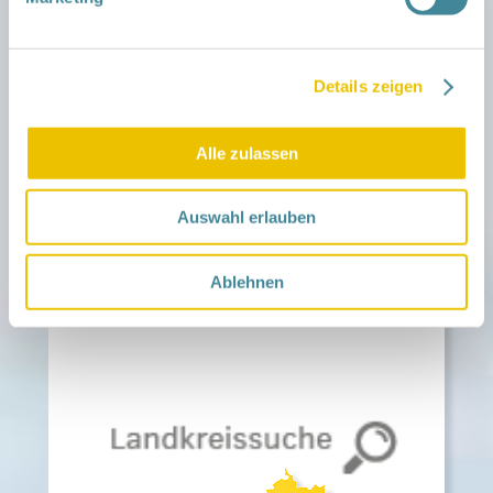
Krabbelgruppe in Lübben
Elterncafé „Spreewald Lächeln“ – Treff für
Eltern von Kindern mit Trisomie 21 und
anderen in Lübben
Details zeigen
Treff für Eltern von Sternenkindern in
Königs Wusterhausen
Mamatreff in Königs Wusterhausen
Alle zulassen
Festveranstaltungen wie das
Zwergensommerfest in Kemlitz und das
Auswahl erlauben
AWO Straßenfest in Königs Wusterhausen
Ablehnen