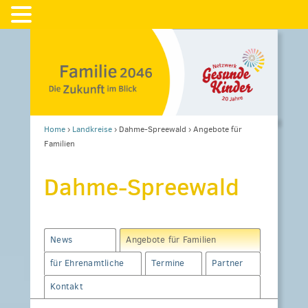
Home
›
Landkreise
›
Dahme-Spreewald
›
Angebote für
Familien
Dahme-Spreewald
News
Angebote für Familien
für Ehrenamtliche
Termine
Partner
Kontakt