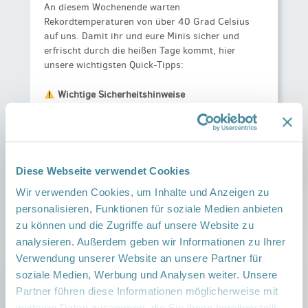
An diesem Wochenende warten
Rekordtemperaturen von über 40 Grad Celsius
auf uns. Damit ihr und eure Minis sicher und
erfrischt durch die heißen Tage kommt, hier
unsere wichtigsten Quick-Tipps:
Wichtige Sicherheitshinweise
Trinken:
Vollstill- und Pre-Babys brauchen
kein extra Wasser, aber häufiger die
Brust/Flasche. Ab dem Beikostalter immer
Diese Webseite verwendet Cookies
wieder Wasser anbieten.
Wir verwenden Cookies, um Inhalte und Anzeigen zu
Kinderwagen-Falle:
Hängt niemals Tücher
personalisieren, Funktionen für soziale Medien anbieten
über den Kinderwagen! Darunter entsteht
zu können und die Zugriffe auf unsere Website zu
sofort ein lebensgefährlicher Hitzestau.
analysieren. Außerdem geben wir Informationen zu Ihrer
Nutzt Sonnensegel.
Verwendung unserer Website an unsere Partner für
soziale Medien, Werbung und Analysen weiter. Unsere
Sonnenschutz:
Babys unter einem Jahr
gehören gar nicht in die direkte Sonne.
Partner führen diese Informationen möglicherweise mit
Nutzt schattige Plätze, UV-Kleidung und
weiteren Daten zusammen, die Sie ihnen bereitgestellt