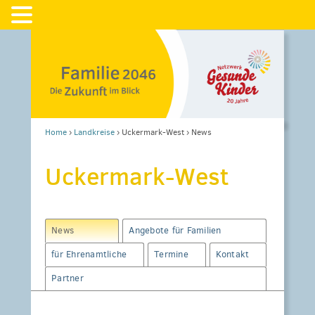
Home
›
Landkreise
›
Uckermark-West
›
News
Uckermark-West
News
Angebote für Familien
für Ehrenamtliche
Termine
Kontakt
Partner