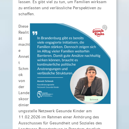
lassen. Es gibt viel zu tun, um Familien wirksam
zu entlasten und verlässliche Perspektiven zu
schaffen.
Diese
Realit
ät
macht
e
Annet
t
Schm
ok
von
der
Lande
skoor
dinier
ungsstelle Netzwerk Gesunde Kinder am
11.02.2026 im Rahmen einer Anhörung des
Ausschusses für Gesundheit und Soziales des