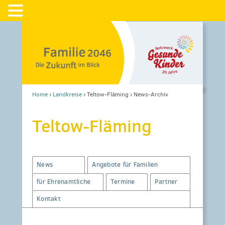
Home
›
Landkreise
›
Teltow-Fläming
›
News-Archiv
Teltow-Fläming
News
Angebote für Familien
für Ehrenamtliche
Termine
Partner
Kontakt