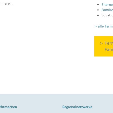
rmieren.
Eltern
Famili
Sonsti
> alle Term
Mitmachen
Regionalnetzwerke