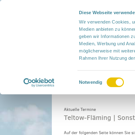
s
Diese Webseite verwende
Presse
Intern
Netzwerk-Kompass
Leich
Wir verwenden Cookies, um
Medien anbieten zu können
geben wir Informationen z
Medien, Werbung und Analy
möglicherweise mit weiter
Rahmen Ihrer Nutzung der
Netzwerk
Mitmachen
Termine
Einwilligungsauswahl
Notwendig
Home
›
Termine
›
Teltow-Fläming
›
Sonstige
Aktuelle Termine
Teltow-Fläming | Sons
Auf der folgenden Seite können Sie 