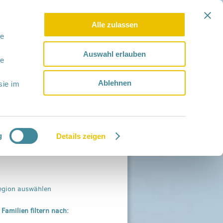
Alle zulassen
le
Auswahl erlauben
le
Ablehnen
sie im
g
Details zeigen
egion auswählen
 Familien filtern nach: