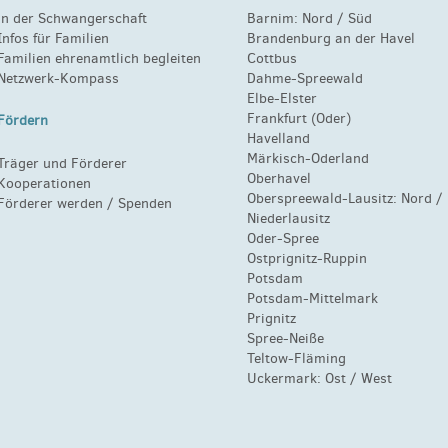
in der Schwangerschaft
Barnim:
Nord
/
Süd
Infos für Familien
Brandenburg an der Havel
Familien ehrenamtlich begleiten
Cottbus
Netzwerk-Kompass
Dahme-Spreewald
Elbe-Elster
Frankfurt (Oder)
Fördern
Havelland
Märkisch-Oderland
Träger und Förderer
Oberhavel
Kooperationen
Oberspreewald-Lausitz:
Nord
/
Förderer werden / Spenden
Niederlausitz
Oder-Spree
Ostprignitz-Ruppin
Potsdam
Potsdam-Mittelmark
Prignitz
Spree-Neiße
Teltow-Fläming
Uckermark:
Ost
/
West