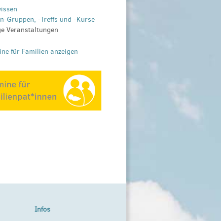
wissen
en-Gruppen, -Treffs und -Kurse
ge Veranstaltungen
ine für Familien anzeigen
Infos