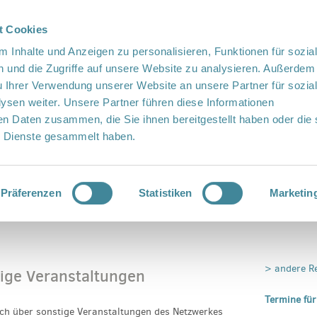
t Cookies
te Sprache
Languages
 Inhalte und Anzeigen zu personalisieren, Funktionen für sozia
 und die Zugriffe auf unsere Website zu analysieren. Außerdem
u Ihrer Verwendung unserer Website an unsere Partner für sozia
sen weiter. Unsere Partner führen diese Informationen
en Daten zusammen, die Sie ihnen bereitgestellt haben oder die 
 Dienste gesammelt haben.
Vor Ort
Fördern
Kontakt
Präferenzen
Statistiken
Marketin
 Veranstaltungen
> andere R
tige Veranstaltungen
Termine für
sich über sonstige Veranstaltungen des Netzwerkes