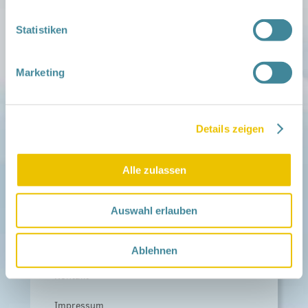
Aktuelles
Netzwerk-Nachrichten
Statistiken
Aktuelle Termine
Netzwerk
Marketing
Über das Netzwerk
Das Familienhandbuch
Infopool
Leitbild
Details zeigen
Fördern
Träger und Förderer
Alle zulassen
Kooperationen
Förderer werden / Spenden
Auswahl erlauben
Weiteres
Leichte Sprache
Different Languages
Ablehnen
Presse
Kontakt
Impressum