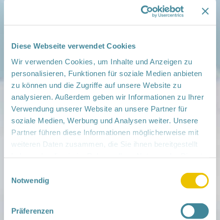
Aktivitäten für Familienpat/innen
Elternwissen
Familien-Gruppen, -Treffs & -Kurse
Schulungen für Familienpat/innen
Sonstige Veranstaltungen
Diese Webseite verwendet Cookies
Stammtisch für Familienpat/innen
Wir verwenden Cookies, um Inhalte und Anzeigen zu
Weiterbildungen für Familienpat/innen
personalisieren, Funktionen für soziale Medien anbieten
Alle Kategorien
zu können und die Zugriffe auf unsere Website zu
Eintragen in
Google
Subscribe in
Outlook
analysieren. Außerdem geben wir Informationen zu Ihrer
Ansicht
ausdrucken
Verwendung unserer Website an unsere Partner für
soziale Medien, Werbung und Analysen weiter. Unsere
Partner führen diese Informationen möglicherweise mit
weiteren Daten zusammen, die Sie ihnen bereitgestellt
haben oder die sie im Rahmen Ihrer Nutzung der Dienste
Mitmachen
in der Schwangerschaft
gesammelt haben.
Einwilligungsauswahl
Infos für Familien
Notwendig
Familien ehrenamtlich begleiten
Netzwerk-Kompass
Zu deiner Region
Präferenzen