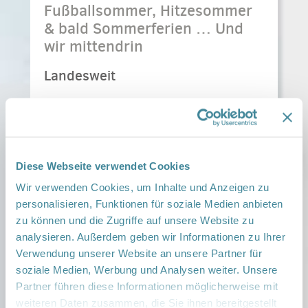
Fußballsommer, Hitzesommer
& bald Sommerferien … Und
wir mittendrin
Landesweit
Liebe Netzwerkfamilien, liebe Patinnen und Paten,
liebe Freunde des NGK, Fußballsommer,
Hitzesommer & bald Sommerferien … Und wir
mittendrin
Diese Webseite verwendet Cookies
An diesem Wochenende warten
Wir verwenden Cookies, um Inhalte und Anzeigen zu
Rekordtemperaturen von über 40 Grad Celsius
personalisieren, Funktionen für soziale Medien anbieten
auf uns. Damit ihr und eure Minis sicher und
zu können und die Zugriffe auf unsere Website zu
…
erfrischt
analysieren. Außerdem geben wir Informationen zu Ihrer
Verwendung unserer Website an unsere Partner für
Weiterlesen ›
soziale Medien, Werbung und Analysen weiter. Unsere
Veröffentlicht am
26. Juni 2026
Partner führen diese Informationen möglicherweise mit
weiteren Daten zusammen, die Sie ihnen bereitgestellt