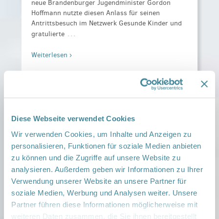
neue Brandenburger Jugendminister Gordon
Hoffmann nutzte diesen Anlass für seinen
Antrittsbesuch im Netzwerk Gesunde Kinder und
…
gratulierte
Weiterlesen ›
Veröffentlicht am
2. Juni 2026
Brandenburger Familien
Diese Webseite verwendet Cookies
brauchen verlässliche
Strukturen
Wir verwenden Cookies, um Inhalte und Anzeigen zu
personalisieren, Funktionen für soziale Medien anbieten
Landesweit
zu können und die Zugriffe auf unsere Website zu
analysieren. Außerdem geben wir Informationen zu Ihrer
Familien wollen Kinder – doch die Bedingungen
Verwendung unserer Website an unsere Partner für
stimmen vielerorts nicht. Lange Wege zur
soziale Medien, Werbung und Analysen weiter. Unsere
medizinischen Versorgung, fehlende
Partner führen diese Informationen möglicherweise mit
Unterstützung nach der Geburt, unflexible
weiteren Daten zusammen, die Sie ihnen bereitgestellt