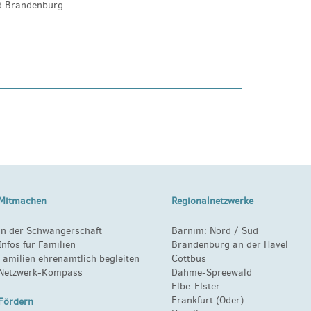
…
d Brandenburg.
Mitmachen
Regionalnetzwerke
in der Schwangerschaft
Barnim:
Nord
/
Süd
Infos für Familien
Brandenburg an der Havel
Familien ehrenamtlich begleiten
Cottbus
Netzwerk-Kompass
Dahme-Spreewald
Elbe-Elster
Frankfurt (Oder)
Fördern