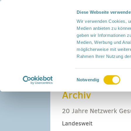
Diese Webseite verwende
Presse
Intern
Netzwerk-Kompass
Leich
Wir verwenden Cookies, um
Medien anbieten zu können
geben wir Informationen z
Medien, Werbung und Analy
möglicherweise mit weiter
Rahmen Ihrer Nutzung der
Netzwerk
Mitmachen
Termine
Einwilligungsauswahl
Home
›
Landkreise
›
Archiv für Barnim-Nord
Notwendig
Archiv
20 Jahre Netzwerk Gesu
Landesweit