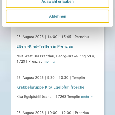
Auswahl erlauben
Kanga- und PreKanga Training
NGK West UM Prenzlau, Georg-Dreke-Ring 58A,
Ablehnen
17291 Prenzlau
mehr »
25. August 2026 |
14:00
–
15:45
| Prenzlau
Eltern-Kind-Treffen in Prenzlau
NGK West UM Prenzlau, Georg-Dreke-Ring 58 A,
17291 Prenzlau
mehr »
26. August 2026 |
9:30
–
10:30
| Templin
Krabbelgruppe Kita Egelpfuhlfrösche
Kita Egelpfuhlfrösche, , 17268 Templin
mehr »
26. August 2026 |
10:00
–
12:00
| Prenzlau