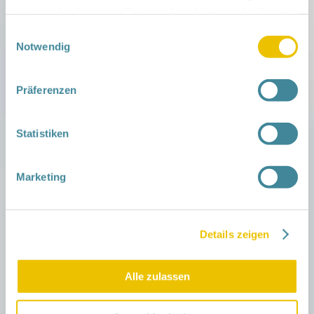
haben oder die sie im Rahmen Ihrer Nutzung der Dienste
NGK West UM Prenzlau, Georg-Dreke-Ring 58A,
gesammelt haben.
Einwilligungsauswahl
17291 Prenzlau
mehr »
Notwendig
21. August 2026 |
9:30
–
11:30
| Templin
Präferenzen
Eltern-Kind-Treffen in Templin
NGK West UM Templin, Robert - Koch Straße 24,
Statistiken
17268 Templin
mehr »
Marketing
21. August 2026 |
12:00
–
13:30
| Templin
Bauchgefühl in Templin
Details zeigen
NGK West UM Templin, Robert - Koch Straße 24,
17268 Templin
mehr »
Alle zulassen
25. August 2026 |
9:30
–
10:30
| Prenzlau