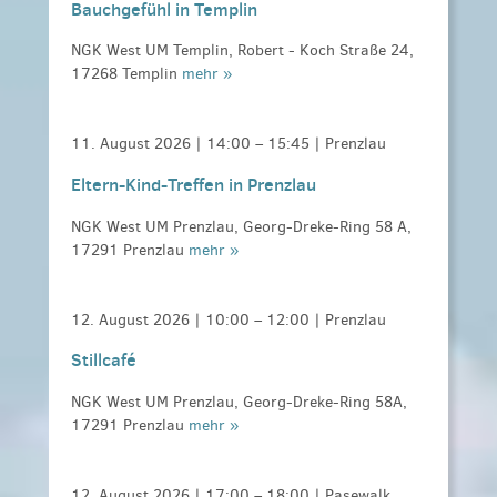
Bauchgefühl in Templin
NGK West UM Templin, Robert - Koch Straße 24,
17268 Templin
mehr »
11. August 2026 |
14:00
–
15:45
| Prenzlau
Eltern-Kind-Treffen in Prenzlau
NGK West UM Prenzlau, Georg-Dreke-Ring 58 A,
17291 Prenzlau
mehr »
12. August 2026 |
10:00
–
12:00
| Prenzlau
Stillcafé
NGK West UM Prenzlau, Georg-Dreke-Ring 58A,
17291 Prenzlau
mehr »
12. August 2026 |
17:00
–
18:00
| Pasewalk