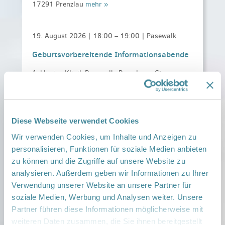
17291 Prenzlau
mehr »
19. August 2026 |
18:00
–
19:00
| Pasewalk
Geburtsvorbereitende Informationsabende
Asklepios Klinik Pasewalk, Prenzlauer Chaussee
30, 17309 Pasewalk
mehr »
20. August 2026 |
9:15
–
11:00
| Templin
Diese Webseite verwendet Cookies
Krabbelgruppe/ Familientreff Kita Käthe
Wir verwenden Cookies, um Inhalte und Anzeigen zu
Kollwitz
personalisieren, Funktionen für soziale Medien anbieten
zu können und die Zugriffe auf unsere Website zu
Kita Käthe Kollwitz, Dargersdorfer Straße 13,
17268 Templin
mehr »
analysieren. Außerdem geben wir Informationen zu Ihrer
Verwendung unserer Website an unsere Partner für
soziale Medien, Werbung und Analysen weiter. Unsere
20. August 2026 |
9:30
–
10:30
| Prenzlau
Partner führen diese Informationen möglicherweise mit
weiteren Daten zusammen, die Sie ihnen bereitgestellt
Kanga- und PreKanga Training