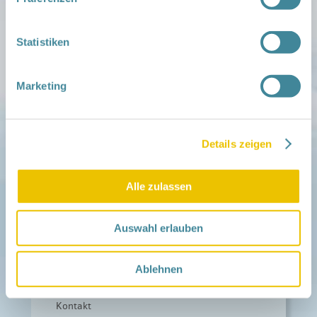
Zu deiner Region
Aktuelles
Statistiken
Netzwerk-Nachrichten
Aktuelle Termine
Marketing
Netzwerk
Über das Netzwerk
Das Familienhandbuch
Infopool
Details zeigen
Leitbild
Fördern
Alle zulassen
Träger und Förderer
Kooperationen
Förderer werden / Spenden
Auswahl erlauben
Weiteres
Leichte Sprache
Ablehnen
Different Languages
Presse
Kontakt