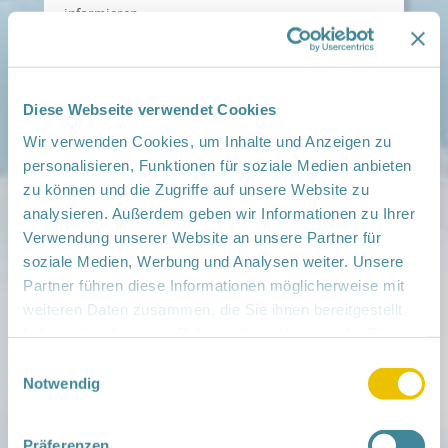
informieren.
Keine Termine gespeichert.
Diese Webseite verwendet Cookies
> andere Region auswählen
Wir verwenden Cookies, um Inhalte und Anzeigen zu
personalisieren, Funktionen für soziale Medien anbieten
zu können und die Zugriffe auf unsere Website zu
analysieren. Außerdem geben wir Informationen zu Ihrer
Verwendung unserer Website an unsere Partner für
soziale Medien, Werbung und Analysen weiter. Unsere
Partner führen diese Informationen möglicherweise mit
weiteren Daten zusammen, die Sie ihnen bereitgestellt
haben oder die sie im Rahmen Ihrer Nutzung der Dienste
Mitmachen
gesammelt haben.
Einwilligungsauswahl
in der Schwangerschaft
Notwendig
Infos für Familien
Familien ehrenamtlich begleiten
Netzwerk-Kompass
Präferenzen