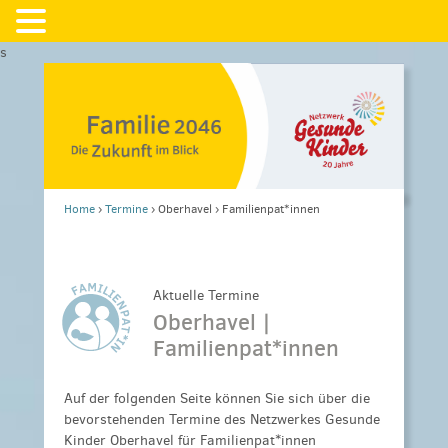
s
Home
›
Termine
›
Oberhavel
›
Familienpat*innen
Aktuelle Termine
Oberhavel |
Familienpat*innen
Auf der folgenden Seite können Sie sich über die
bevorstehenden Termine des Netzwerkes Gesunde
Kinder Oberhavel für Familienpat*innen