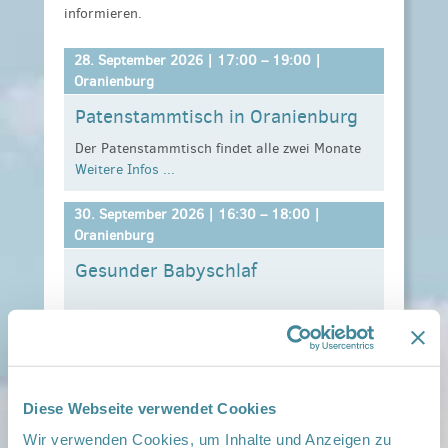
informieren.
28. September 2026 |
17:00
–
19:00
|
Oranienburg
Patenstammtisch in Oranienburg
Der Patenstammtisch findet alle zwei Monate
Weitere Infos ...
am letzten Montag von 17.00 - 19.00 Uhr in
der Klinik Oranienburg für alle bereits aktiven
Familienpat*innen statt.
30. September 2026 |
16:30
–
18:00
|
Oranienburg
Wir beginnen mit einem Fortbildungsthema und
Gesunder Babyschlaf
im Anschluss werden Termine und andere Dinge
rund ums Ehrenamt besprochen.
Weitere Infos ...
Eine Anmeldung ist im Netzwerkbüro
erforderlich.
30. September 2026 |
18:00
–
20:00
|
Oranienburg
Diese Webseite verwendet Cookies
Stillen/Ernährung von
Wir verwenden Cookies, um Inhalte und Anzeigen zu
Babys/Kleinkinder