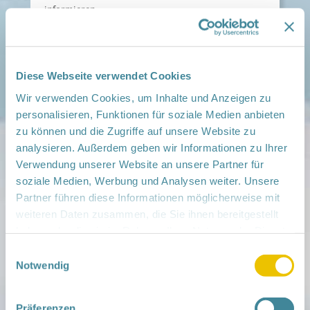
informieren.
Keine Termine gespeichert.
Diese Webseite verwendet Cookies
> andere Region auswählen
Wir verwenden Cookies, um Inhalte und Anzeigen zu
personalisieren, Funktionen für soziale Medien anbieten
zu können und die Zugriffe auf unsere Website zu
analysieren. Außerdem geben wir Informationen zu Ihrer
Verwendung unserer Website an unsere Partner für
soziale Medien, Werbung und Analysen weiter. Unsere
Partner führen diese Informationen möglicherweise mit
weiteren Daten zusammen, die Sie ihnen bereitgestellt
haben oder die sie im Rahmen Ihrer Nutzung der Dienste
Mitmachen
gesammelt haben.
Einwilligungsauswahl
in der Schwangerschaft
Notwendig
Infos für Familien
Familien ehrenamtlich begleiten
Netzwerk-Kompass
Präferenzen