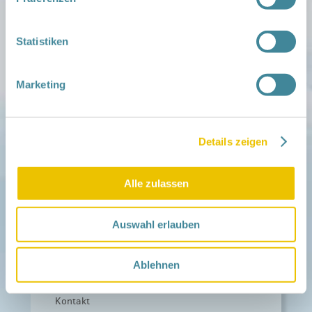
Zu deiner Region
Aktuelles
Statistiken
Netzwerk-Nachrichten
Aktuelle Termine
Marketing
Netzwerk
Über das Netzwerk
Das Familienhandbuch
Infopool
Details zeigen
Leitbild
Fördern
Alle zulassen
Träger und Förderer
Kooperationen
Förderer werden / Spenden
Auswahl erlauben
Weiteres
Leichte Sprache
Ablehnen
Different Languages
Presse
Kontakt