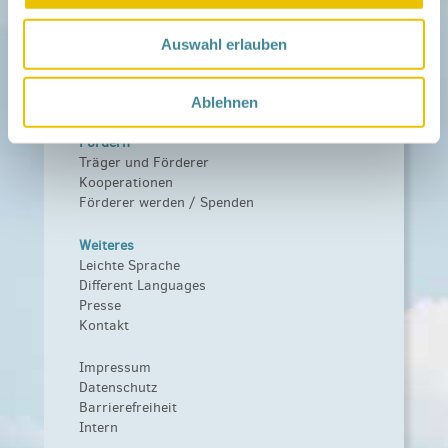
Netzwerk
Über das Netzwerk
Auswahl erlauben
Das Familienhandbuch
Infopool
Leitbild
Ablehnen
Fördern
Träger und Förderer
Kooperationen
Förderer werden / Spenden
Weiteres
Leichte Sprache
Different Languages
Presse
Kontakt
Impressum
Datenschutz
Barrierefreiheit
Intern