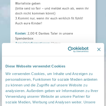
Warteliste geben
(bitte seid so fair – und meldet euch ab, wenn ihr
doch nicht kommen könnt)
3.Kommt nur, wenn ihr euch wirklich fit fühlt!
Auch eure Kinder!
Kosten:
2,00 € Dankes Taler in unsere
Spendenbox
Anmeldeinformationen:
Unter:
manuela.ladewig@immanuelalbertinen.de
Weitere Informationen:
Familienflyer-BER-2025
geändert-001.jpg
,
Familienflyer-BER-2025
geändert-002.jpg
Diese Webseite verwendet Cookies
Veranstaltungsort:
Wir verwenden Cookies, um Inhalte und Anzeigen zu
Im Kinder- und Jugendfreizeiteinrichtung "
personalisieren, Funktionen für soziale Medien anbieten
Bahnsteigkante", Bahnhofsgasse 1, 16348
zu können und die Zugriffe auf unsere Website zu
Wandlitz
analysieren. Außerdem geben wir Informationen zu Ihrer
› auf Google Maps anzeigen
Verwendung unserer Website an unsere Partner für
soziale Medien, Werbung und Analysen weiter. Unsere