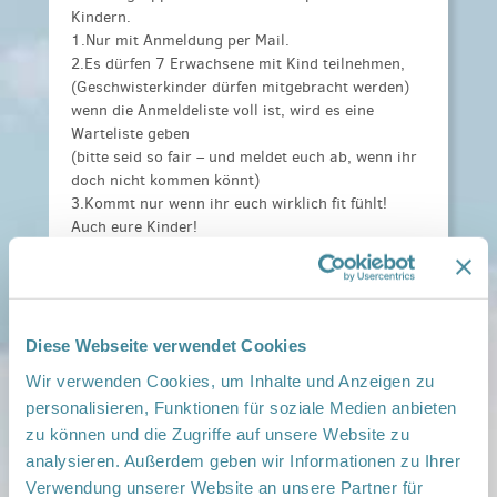
Kindern.
1.Nur mit Anmeldung per Mail.
2.Es dürfen 7 Erwachsene mit Kind teilnehmen,
(Geschwisterkinder dürfen mitgebracht werden)
wenn die Anmeldeliste voll ist, wird es eine
Warteliste geben
(bitte seid so fair – und meldet euch ab, wenn ihr
doch nicht kommen könnt)
3.Kommt nur wenn ihr euch wirklich fit fühlt!
Auch eure Kinder!
Kosten:
2,00 € Dankes Taler für die Spendenbox.
Anmeldeinformationen:
unter:
manuela.ladewig@immanuelalbertinen.de
Weitere Informationen:
Familienflyer-BER-2025
Diese Webseite verwendet Cookies
geändert-001.jpg
,
Familienflyer-BER-2025
Wir verwenden Cookies, um Inhalte und Anzeigen zu
geändert-002.jpg
personalisieren, Funktionen für soziale Medien anbieten
zu können und die Zugriffe auf unsere Website zu
Veranstaltungsort:
analysieren. Außerdem geben wir Informationen zu Ihrer
Im Jugendclub Villa Panketal, Schönower Str.16,
16341 Panketal
Verwendung unserer Website an unsere Partner für