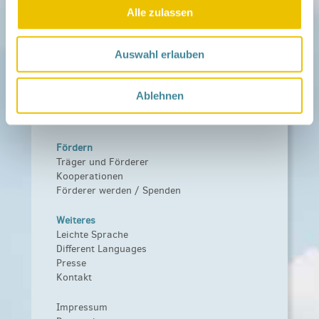
Aktuelles
Alle zulassen
Netzwerk-Nachrichten
Aktuelle Termine
Auswahl erlauben
Netzwerk
Über das Netzwerk
Das Familienhandbuch
Ablehnen
Infopool
Leitbild
Fördern
Träger und Förderer
Kooperationen
Förderer werden / Spenden
Weiteres
Leichte Sprache
Different Languages
Presse
Kontakt
Impressum