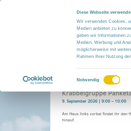
Diese Webseite verwende
Presse
Intern
Netzwerk-Kompass
Leich
Wir verwenden Cookies, um
Medien anbieten zu können
geben wir Informationen z
Medien, Werbung und Analy
möglicherweise mit weiter
Rahmen Ihrer Nutzung der
Netzwerk
Mitmachen
Termine
Einwilligungsauswahl
Home
›
Veranstaltung
›
Krabbelgruppe Pank
Notwendig
Krabbelgruppe Panketa
9. September 2026 |
9:00
–
10:00
Am Haus links vorbei findet ihr den H
hinauf.