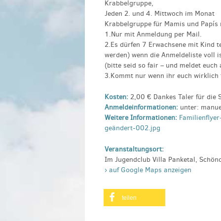
Krabbelgruppe,
Jeden 2. und 4. Mittwoch im Monat
Krabbelgruppe für Mamis und Papís m
1.Nur mit Anmeldung per Mail.
2.Es dürfen 7 Erwachsene mit Kind t
werden) wenn die Anmeldeliste voll is
(bitte seid so fair – und meldet euc
3.Kommt nur wenn ihr euch wirklich f
Kosten:
2,00 € Dankes Taler für die
Anmeldeinformationen:
unter: manue
Weitere Informationen:
Familienflye
geändert-002.jpg
Veranstaltungsort:
Im Jugendclub Villa Panketal, Schön
› auf Google Maps anzeigen
teilen