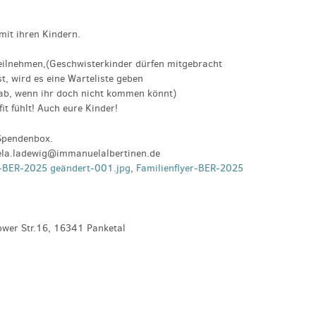
it ihren Kindern.
eilnehmen,(Geschwisterkinder dürfen mitgebracht
t, wird es eine Warteliste geben
h ab, wenn ihr doch nicht kommen könnt)
it fühlt! Auch eure Kinder!
 Spendenbox.
la.ladewig@immanuelalbertinen.de
r-BER-2025 geändert-001.jpg
,
Familienflyer-BER-2025
ower Str.16, 16341 Panketal