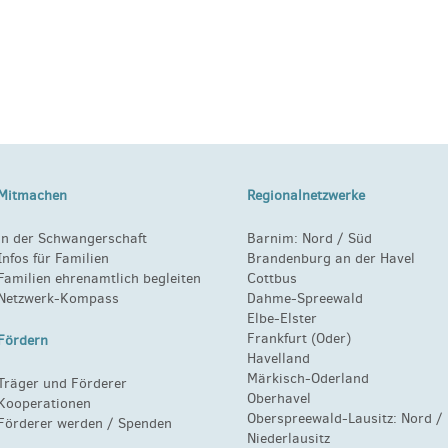
Mitmachen
Regionalnetzwerke
in der Schwangerschaft
Barnim:
Nord
/
Süd
Infos für Familien
Brandenburg an der Havel
Familien ehrenamtlich begleiten
Cottbus
Netzwerk-Kompass
Dahme-Spreewald
Elbe-Elster
Frankfurt (Oder)
Fördern
Havelland
Märkisch-Oderland
Träger und Förderer
Oberhavel
Kooperationen
Oberspreewald-Lausitz:
Nord
/
Förderer werden / Spenden
Niederlausitz