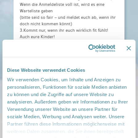
Wenn die Anmeldeliste voll ist, wird es eine
Warteliste geben
(bitte seid so fair – und meldet euch ab, wenn ihr
doch nicht kommen könnt)
3.Kommt nur, wenn ihr euch wirklich fit fühlt!
Auch eure Kinder!
Kosten:
Gerne 2 Dankestaler
Anmeldeinformationen:
Unter:
manuela.ladewig@immanuelalbertinen.de
Diese Webseite verwendet Cookies
Veranstaltungsort:
Wir verwenden Cookies, um Inhalte und Anzeigen zu
Im Jugendclub, Bahnstraße 1a, 16348 Basdorf
personalisieren, Funktionen für soziale Medien anbieten
› auf Google Maps anzeigen
zu können und die Zugriffe auf unsere Website zu
analysieren. Außerdem geben wir Informationen zu Ihrer
teilen
Verwendung unserer Website an unsere Partner für
soziale Medien, Werbung und Analysen weiter. Unsere
Weitere Infos:
Partner führen diese Informationen möglicherweise mit
› Zum Regionalnetzwerk ...
weiteren Daten zusammen, die Sie ihnen bereitgestellt