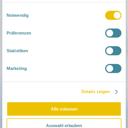
haben oder die sie im Rahmen Ihrer Nutzung der Dienste
iCal
•
Google Calendar
gesammelt haben.
Einwilligungsauswahl
Notwendig
Präferenzen
Mitmachen
in der Schwangerschaft
Statistiken
Infos für Familien
Familien ehrenamtlich begleiten
Netzwerk-Kompass
Zu deiner Region
Marketing
Aktuelles
Netzwerk-Nachrichten
Aktuelle Termine
Details zeigen
Netzwerk
Alle zulassen
Über das Netzwerk
Das Familienhandbuch
Infopool
Auswahl erlauben
Leitbild