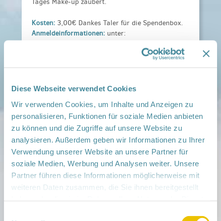
Tages Make-up zaubert.
Kosten:
3,00€ Dankes Taler für die Spendenbox.
Anmeldeinformationen:
unter:
manuela.ladewig@immanuelalbertinen.de
Veranstaltungsort:
Netzwerk Gesunde Kinder Barnim Süd, Berliner
Str. 26, 16321 Bernau
Diese Webseite verwendet Cookies
› auf Google Maps anzeigen
Wir verwenden Cookies, um Inhalte und Anzeigen zu
personalisieren, Funktionen für soziale Medien anbieten
teilen
zu können und die Zugriffe auf unsere Website zu
analysieren. Außerdem geben wir Informationen zu Ihrer
Weitere Infos:
Verwendung unserer Website an unsere Partner für
› Zum Regionalnetzwerk ...
soziale Medien, Werbung und Analysen weiter. Unsere
Partner führen diese Informationen möglicherweise mit
iCal
•
Google Calendar
weiteren Daten zusammen, die Sie ihnen bereitgestellt
haben oder die sie im Rahmen Ihrer Nutzung der Dienste
gesammelt haben.
Einwilligungsauswahl