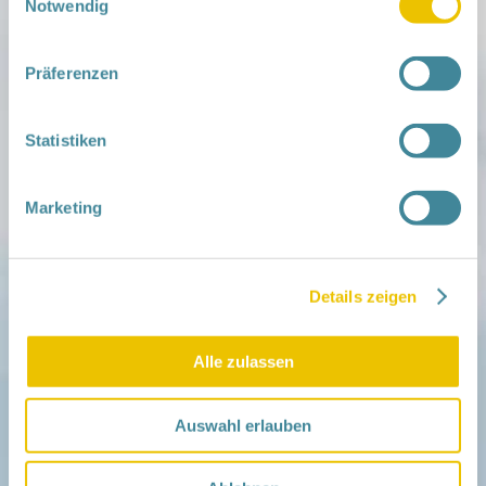
Notwendig
Mitmachen
in der Schwangerschaft
Präferenzen
Infos für Familien
Familien ehrenamtlich begleiten
Netzwerk-Kompass
Statistiken
Zu deiner Region
Aktuelles
Marketing
Netzwerk-Nachrichten
Aktuelle Termine
Netzwerk
Details zeigen
Über das Netzwerk
Das Familienhandbuch
Infopool
Alle zulassen
Leitbild
Fördern
Auswahl erlauben
Träger und Förderer
Kooperationen