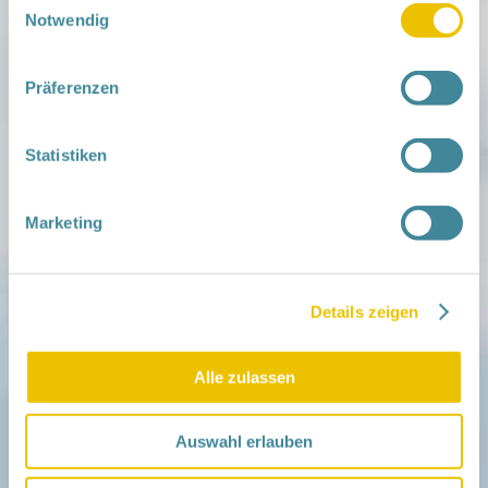
Notwendig
Mitmachen
Präferenzen
in der Schwangerschaft
Infos für Familien
Familien ehrenamtlich begleiten
Statistiken
Netzwerk-Kompass
Zu deiner Region
Marketing
Aktuelles
Netzwerk-Nachrichten
Aktuelle Termine
Details zeigen
Netzwerk
Über das Netzwerk
Das Familienhandbuch
Alle zulassen
Infopool
Leitbild
Auswahl erlauben
Fördern
Träger und Förderer