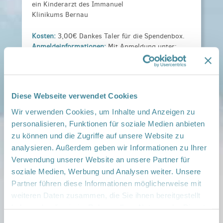
ein Kinderarzt des Immanuel
Klinikums Bernau
Kosten:
3,00€ Dankes Taler für die Spendenbox.
Anmeldeinformationen:
Mit Anmeldung unter:
manuela.ladewig@immanuelalbertinen.de
Veranstaltungsort:
Netzwerk Gesunde Kinder Barnim Süd, Berliner
Diese Webseite verwendet Cookies
Str. 26, 16321 Bernau
› auf Google Maps anzeigen
Wir verwenden Cookies, um Inhalte und Anzeigen zu
personalisieren, Funktionen für soziale Medien anbieten
zu können und die Zugriffe auf unsere Website zu
teilen
analysieren. Außerdem geben wir Informationen zu Ihrer
Verwendung unserer Website an unsere Partner für
Weitere Infos:
soziale Medien, Werbung und Analysen weiter. Unsere
› Zum Regionalnetzwerk ...
Partner führen diese Informationen möglicherweise mit
weiteren Daten zusammen, die Sie ihnen bereitgestellt
iCal
•
Google Calendar
haben oder die sie im Rahmen Ihrer Nutzung der Dienste
gesammelt haben.
Einwilligungsauswahl