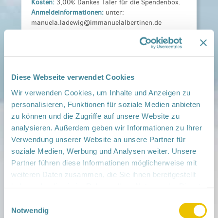
Kosten:
3,00€ Dankes Taler für die Spendenbox.
Anmeldeinformationen:
unter:
manuela.ladewig@immanuelalbertinen.de
Veranstaltungsort:
Netzwerk Gesunde Kinder Barnim Süd, Berliner
Str. 26, 16321 Bernau
› auf Google Maps anzeigen
Diese Webseite verwendet Cookies
Wir verwenden Cookies, um Inhalte und Anzeigen zu
teilen
personalisieren, Funktionen für soziale Medien anbieten
zu können und die Zugriffe auf unsere Website zu
analysieren. Außerdem geben wir Informationen zu Ihrer
Weitere Infos:
› Zum Regionalnetzwerk ...
Verwendung unserer Website an unsere Partner für
soziale Medien, Werbung und Analysen weiter. Unsere
iCal
•
Google Calendar
Partner führen diese Informationen möglicherweise mit
weiteren Daten zusammen, die Sie ihnen bereitgestellt
haben oder die sie im Rahmen Ihrer Nutzung der Dienste
gesammelt haben.
Einwilligungsauswahl
Notwendig