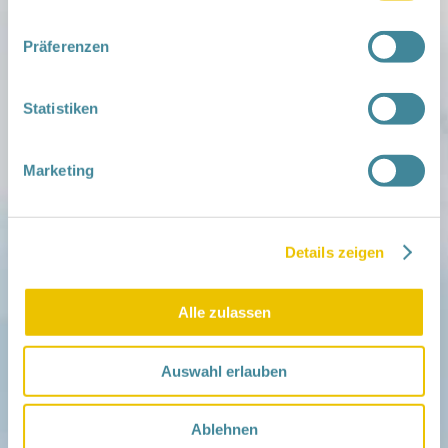
Mitmachen
in der Schwangerschaft
Infos für Familien
Präferenzen
Familien ehrenamtlich begleiten
Netzwerk-Kompass
Zu deiner Region
Statistiken
Aktuelles
Netzwerk-Nachrichten
Marketing
Aktuelle Termine
Netzwerk
Über das Netzwerk
Details zeigen
Das Familienhandbuch
Infopool
Leitbild
Alle zulassen
Fördern
Träger und Förderer
Auswahl erlauben
Kooperationen
Förderer werden / Spenden
Ablehnen