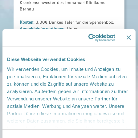
Krankenschwester des Immanuel Klinikums
Bernau
Kosten:
3,00€ Dankes Taler für die Spendenbox.
Anmeldeinformationen:
Unter:
manuela.ladewig@immanuelalbertinen.de
Veranstaltungsort:
Netzwerk Gesunde Kinder Barnim Süd, Berliner
Diese Webseite verwendet Cookies
Str. 26, 16321 Bernau
› auf Google Maps anzeigen
Wir verwenden Cookies, um Inhalte und Anzeigen zu
personalisieren, Funktionen für soziale Medien anbieten
zu können und die Zugriffe auf unsere Website zu
teilen
analysieren. Außerdem geben wir Informationen zu Ihrer
Verwendung unserer Website an unsere Partner für
Weitere Infos:
soziale Medien, Werbung und Analysen weiter. Unsere
› Zum Regionalnetzwerk ...
Partner führen diese Informationen möglicherweise mit
weiteren Daten zusammen, die Sie ihnen bereitgestellt
iCal
•
Google Calendar
haben oder die sie im Rahmen Ihrer Nutzung der Dienste
gesammelt haben.
Einwilligungsauswahl