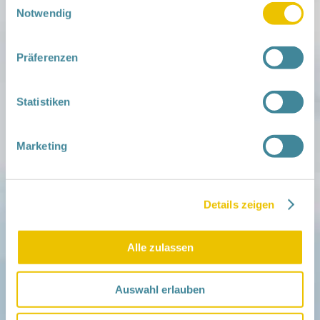
Notwendig
Mitmachen
Präferenzen
in der Schwangerschaft
Infos für Familien
Familien ehrenamtlich begleiten
Statistiken
Netzwerk-Kompass
Zu deiner Region
Marketing
Aktuelles
Netzwerk-Nachrichten
Aktuelle Termine
Details zeigen
Netzwerk
Über das Netzwerk
Das Familienhandbuch
Alle zulassen
Infopool
Leitbild
Auswahl erlauben
Fördern
Träger und Förderer