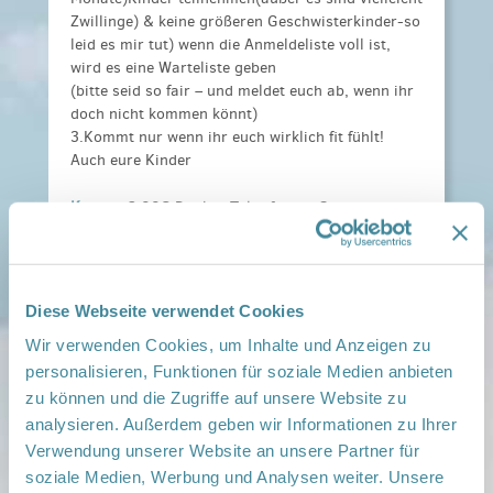
Zwillinge) & keine größeren Geschwisterkinder-so
leid es mir tut) wenn die Anmeldeliste voll ist,
wird es eine Warteliste geben
(bitte seid so fair – und meldet euch ab, wenn ihr
doch nicht kommen könnt)
3.Kommt nur wenn ihr euch wirklich fit fühlt!
Auch eure Kinder
Kosten:
3,00€ Dankes Taler für die Spendenbox.
Anmeldeinformationen:
Unter:
manuela.ladewig@immanuelalbertinen.de
Weitere Informationen:
Familienflyer-BER-2025
geändert-001.jpg
,
Familienflyer-BER-2025
Diese Webseite verwendet Cookies
geändert-002.jpg
Wir verwenden Cookies, um Inhalte und Anzeigen zu
Veranstaltungsort:
personalisieren, Funktionen für soziale Medien anbieten
Netzwerk Gesunde Kinder Barnim Süd, Berliner
zu können und die Zugriffe auf unsere Website zu
Straße 26, 16321 Bernau
analysieren. Außerdem geben wir Informationen zu Ihrer
› auf Google Maps anzeigen
Verwendung unserer Website an unsere Partner für
soziale Medien, Werbung und Analysen weiter. Unsere