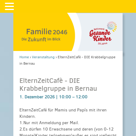
Home
›
Veranstaltung
›
ElternZeitCafè - DIE Krabbelgruppe
in Bernau
ElternZeitCafè - DIE
Krabbelgruppe in Bernau
1. Dezember 2026 |
10:00
–
12:00
ElternZeitCafé für Mamis und Papís mit ihren
Kindern.
1.Nur mit Anmeldung per Mail.
2.Es dürfen 10 Erwachsene und deren (von 0-12
Monate)Kinder teilnehmen(außer es sind vielleicht