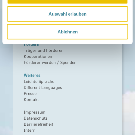
Netzwerk
Über das Netzwerk
Auswahl erlauben
Das Familienhandbuch
Infopool
Leitbild
Ablehnen
Fördern
Träger und Förderer
Kooperationen
Förderer werden / Spenden
Weiteres
Leichte Sprache
Different Languages
Presse
Kontakt
Impressum
Datenschutz
Barrierefreiheit
Intern