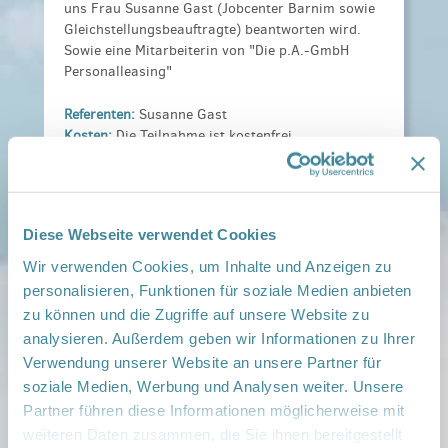
uns Frau Susanne Gast (Jobcenter Barnim sowie
Gleichstellungsbeauftragte) beantworten wird.
Sowie eine Mitarbeiterin von "Die p.A.-GmbH
Personalleasing"
Referenten:
Susanne Gast
Kosten:
Die Teilnahme ist kostenfrei,
gern freuen wir uns über Ihre Spende.
Anmeldeinformationen:
Unter:
manuela.ladewig@immanuelalbertinen.de
Diese Webseite verwendet Cookies
Veranstaltungsort:
Netzwerk Gesunde Kind er Barnim Süd, Berliner
Wir verwenden Cookies, um Inhalte und Anzeigen zu
Straße 26, 16321 Bernau
personalisieren, Funktionen für soziale Medien anbieten
› auf Google Maps anzeigen
zu können und die Zugriffe auf unsere Website zu
analysieren. Außerdem geben wir Informationen zu Ihrer
Verwendung unserer Website an unsere Partner für
teilen
soziale Medien, Werbung und Analysen weiter. Unsere
Partner führen diese Informationen möglicherweise mit
Weitere Infos:
weiteren Daten zusammen, die Sie ihnen bereitgestellt
› Zum Regionalnetzwerk ...