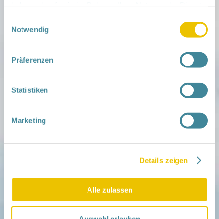
haben oder die sie im Rahmen Ihrer Nutzung der Dienste
iCal
•
Google Calendar
gesammelt haben.
Einwilligungsauswahl
Notwendig
Präferenzen
Mitmachen
in der Schwangerschaft
Statistiken
Infos für Familien
Familien ehrenamtlich begleiten
Netzwerk-Kompass
Marketing
Zu deiner Region
Aktuelles
Netzwerk-Nachrichten
Details zeigen
Aktuelle Termine
Netzwerk
Alle zulassen
Über das Netzwerk
Das Familienhandbuch
Infopool
Auswahl erlauben