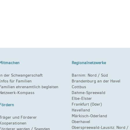
Mitmachen
Regionalnetzwerke
in der Schwangerschaft
Barnim:
Nord
/
Süd
Infos für Familien
Brandenburg an der Havel
Familien ehrenamtlich begleiten
Cottbus
Netzwerk-Kompass
Dahme-Spreewald
Elbe-Elster
Frankfurt (Oder)
Fördern
Havelland
Märkisch-Oderland
Träger und Förderer
Oberhavel
Kooperationen
Oberspreewald-Lausitz:
Nord
/
Förderer werden / Spenden