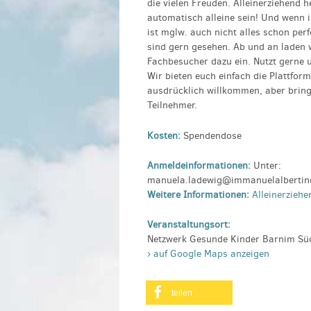
die vielen Freuden. Alleinerziehend h
automatisch alleine sein! Und wenn 
ist mglw. auch nicht alles schon pe
sind gern gesehen. Ab und an laden 
Fachbesucher dazu ein. Nutzt gerne u
Wir bieten euch einfach die Plattfor
ausdrücklich willkommen, aber bring
Teilnehmer.
Kosten:
Spendendose
Anmeldeinformationen:
Unter:
manuela.ladewig@immanuelalbertin
Weitere Informationen:
Alleinerziehe
Veranstaltungsort:
Netzwerk Gesunde Kinder Barnim Süd,
› auf Google Maps anzeigen
teilen