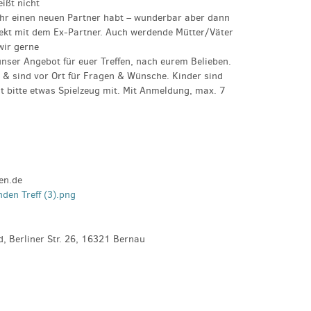
eißt nicht
ihr einen neuen Partner habt – wunderbar aber dann
rfekt mit dem Ex-Partner. Auch werdende Mütter/Väter
wir gerne
nser Angebot für euer Treffen, nach eurem Belieben.
m & sind vor Ort für Fragen & Wünsche. Kinder sind
t bitte etwas Spielzeug mit. Mit Anmeldung, max. 7
en.de
nden Treff (3).png
 Berliner Str. 26, 16321 Bernau