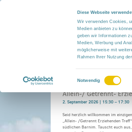
Diese Webseite verwende
Presse
Intern
Netzwerk-Kompass
Leich
Wir verwenden Cookies, um
Medien anbieten zu können
geben wir Informationen z
Medien, Werbung und Analy
möglicherweise mit weiter
Rahmen Ihrer Nutzung der
Netzwerk
Mitmachen
Termine
Einwilligungsauswahl
Home
›
Veranstaltung
›
Allein-/ Getrennt- E
Notwendig
Allein-/ Getrennt- Erzi
2. September 2026 |
15:30
–
17:30
Seid herzlich willkommen im einzige
„Allein- /Getrennt Erziehenden Treff
südlichen Barnim. Tauscht euch aus