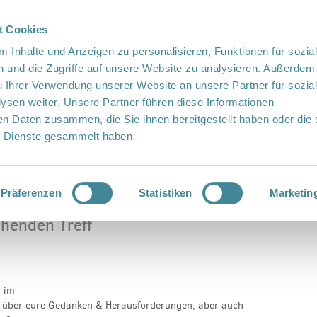
t Cookies
te Sprache
Languages
 Inhalte und Anzeigen zu personalisieren, Funktionen für sozia
 und die Zugriffe auf unsere Website zu analysieren. Außerdem
u Ihrer Verwendung unserer Website an unsere Partner für sozia
sen weiter. Unsere Partner führen diese Informationen
en Daten zusammen, die Sie ihnen bereitgestellt haben oder die 
 Dienste gesammelt haben.
Vor Ort
Fördern
Kontakt
rziehenden Treff
Präferenzen
Statistiken
Marketin
ehenden Treff
n
“ im
, über eure Gedanken & Herausforderungen, aber auch