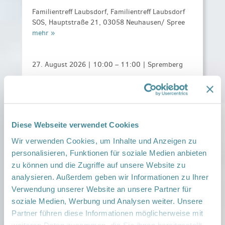
Familientreff Laubsdorf, Familientreff Laubsdorf
SOS, Hauptstraße 21, 03058 Neuhausen/ Spree
mehr »
27. August 2026 |
10:00
–
11:00
| Spremberg
Fitness f. Mütter in Schwangerschaft und
danach
Familientreff ASF, Spremberg, , 03130 Spremberg
mehr »
Diese Webseite verwendet Cookies
Wir verwenden Cookies, um Inhalte und Anzeigen zu
personalisieren, Funktionen für soziale Medien anbieten
28. August 2026 |
10:00
–
11:00
| Peitz
zu können und die Zugriffe auf unsere Website zu
Fit mit Baby & Fit ohne Baby f. Mütter
analysieren. Außerdem geben wir Informationen zu Ihrer
Verwendung unserer Website an unsere Partner für
FNT SOS Peitz, Oase 99, Jahnplatz 1, 03185 Peitz
mehr »
soziale Medien, Werbung und Analysen weiter. Unsere
Partner führen diese Informationen möglicherweise mit
weiteren Daten zusammen, die Sie ihnen bereitgestellt