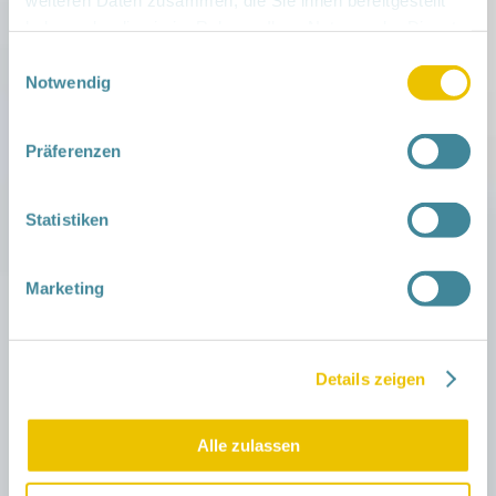
28. August 2026 |
10:00
–
11:00
| Kolkwitz
haben oder die sie im Rahmen Ihrer Nutzung der Dienste
gesammelt haben.
Fit mit Baby- Spaß für zwei
Einwilligungsauswahl
Notwendig
RNGK-SPN, Am Klinikum 30, 03099 Kolkwitz
mehr »
Präferenzen
1. September 2026 |
9:30
–
11:30
| Kolkwitz
Statistiken
Schnuppervormittag für Familien
Eltern-Kind-Gruppe Kolkwitz, , 03099 Kolkwitz
Marketing
mehr »
1. September 2026 |
14:00
–
16:00
| Forst
Details zeigen
Sprechzeit: Beratung zum Netzwerk
Gesunde Kinder für interessierte Familien &
Alle zulassen
interessierte Ehrenamtliche
NGK SPN Forst, Berliner Str. 9, 03149 Forst
mehr