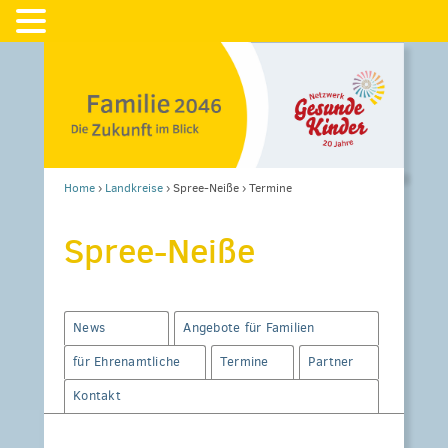
Home
›
Landkreise
›
Spree-Neiße
›
Termine
Spree-Neiße
News
Angebote für Familien
für Ehrenamtliche
Termine
Partner
Kontakt