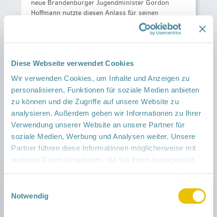
neue Brandenburger Jugendminister Gordon
Hoffmann nutzte diesen Anlass für seinen
Antrittsbesuch im Netzwerk Gesunde Kinder und
…
gratulierte
Weiterlesen ›
Diese Webseite verwendet Cookies
Veröffentlicht am
2. Juni 2026
Wir verwenden Cookies, um Inhalte und Anzeigen zu
personalisieren, Funktionen für soziale Medien anbieten
zu können und die Zugriffe auf unsere Website zu
Brandenburger Familien
analysieren. Außerdem geben wir Informationen zu Ihrer
brauchen verlässliche
Verwendung unserer Website an unsere Partner für
Strukturen
soziale Medien, Werbung und Analysen weiter. Unsere
Partner führen diese Informationen möglicherweise mit
Landesweit
weiteren Daten zusammen, die Sie ihnen bereitgestellt
haben oder die sie im Rahmen Ihrer Nutzung der Dienste
Familien wollen Kinder – doch die Bedingungen
gesammelt haben.
Einwilligungsauswahl
stimmen vielerorts nicht. Lange Wege zur
Notwendig
medizinischen Versorgung, fehlende
Unterstützung nach der Geburt, unflexible