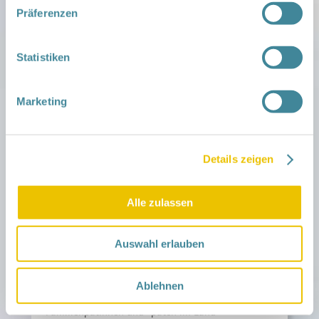
Betreuungsangebote und steigende finanzielle
Präferenzen
Belastungen prägen den Alltag vieler Familien in
Brandenburg. Wer heute Familie lebt oder
…
gründen möchte,
Statistiken
Weiterlesen ›
Marketing
Veröffentlicht am
18. Februar 2026
Tag des Ehrenamtes
Details zeigen
Landesweit
Alle zulassen
Ehrenamt lebt Vielfalt – und macht unsere
Gesellschaft stärker Zum Tag des Ehrenamtes
Auswahl erlauben
würdigt das Netzwerk Gesunde Kinder all die
engagierten Menschen, die mit ihrem freiwilligen
Einsatz unsere Gesellschaft bereichern –
Ablehnen
insbesondere die ehrenamtlichen
Familienpatinnen und -paten im Land