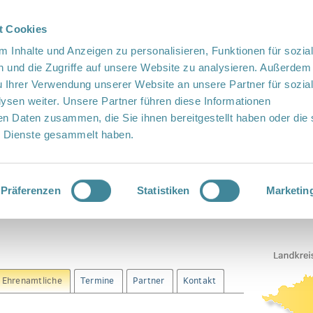
t Cookies
te Sprache
Languages
 Inhalte und Anzeigen zu personalisieren, Funktionen für sozia
 und die Zugriffe auf unsere Website zu analysieren. Außerdem
u Ihrer Verwendung unserer Website an unsere Partner für sozia
sen weiter. Unsere Partner führen diese Informationen
en Daten zusammen, die Sie ihnen bereitgestellt haben oder die 
 Dienste gesammelt haben.
Vor Ort
Fördern
Kontakt
für Ehrenamtliche
Präferenzen
Statistiken
Marketin
r Ehrenamtliche
Termine
Partner
Kontakt