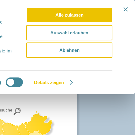
Alle zulassen
le
Auswahl erlauben
le
Ablehnen
sie im
g
Details zeigen