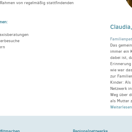
 Rahmen von regelmäßig stattfindenden
nen:
Claudia
axisberatungen
Familienpat
terbesuche
Das gemein
ern
immer ein 
dabei ist, 
Erinnerung 
wie war da
zur Famili
Kinder: Als
Netzwerk in
Weg über d
als Mutter z
Weiterlesen
Mitmachen
Regionalnetzwerke