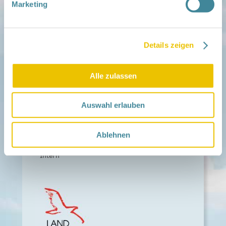
Marketing
Fördern
Träger und Förderer
Kooperationen
Förderer werden / Spenden
Details zeigen
Weiteres
Leichte Sprache
Alle zulassen
Different Languages
Presse
Kontakt
Auswahl erlauben
Impressum
Ablehnen
Datenschutz
Barrierefreiheit
Intern