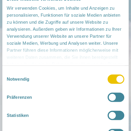
Wir verwenden Cookies, um Inhalte und Anzeigen zu
personalisieren, Funktionen für soziale Medien anbieten
zu können und die Zugriffe auf unsere Website zu
analysieren. Außerdem geben wir Informationen zu Ihrer
Mitmachen
Verwendung unserer Website an unsere Partner für
in der Schwangerschaft
soziale Medien, Werbung und Analysen weiter. Unsere
Infos für Familien
Partner führen diese Informationen möglicherweise mit
Familien ehrenamtlich begleiten
weiteren Daten zusammen, die Sie ihnen bereitgestellt
Netzwerk-Kompass
haben oder die sie im Rahmen Ihrer Nutzung der Dienste
Zu deiner Region
gesammelt haben.
Einwilligungsauswahl
Aktuelles
Notwendig
Netzwerk-Nachrichten
Aktuelle Termine
Präferenzen
Netzwerk
Über das Netzwerk
Das Familienhandbuch
Statistiken
Infopool
Leitbild