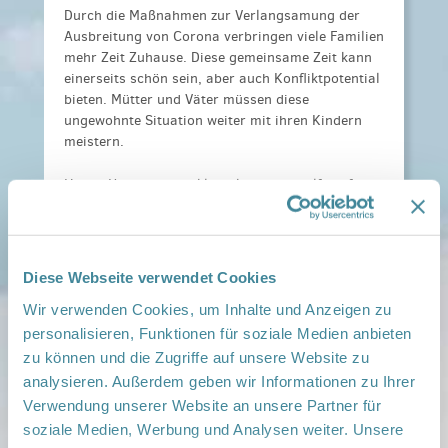
Durch die Maßnahmen zur Verlangsamung der
Ausbreitung von Corona verbringen viele Familien
mehr Zeit Zuhause. Diese gemeinsame Zeit kann
einerseits schön sein, aber auch Konfliktpotential
bieten. Mütter und Väter müssen diese
ungewohnte Situation weiter mit ihren Kindern
meistern.
Um zu Hause besser klarzukommen, helfen oft
schon einfache Sachen. Zum Beispiel mit den
Kindern gemeinsam neue Dinge erleben und Spaß
haben. Das stärkt auch den Zusammenhalt. Oder
bewusst zu überlegen: Was brauche ich? Was
Diese Webseite verwendet Cookies
braucht mein Kind? Wie kann ich die Zeit gut
Wir verwenden Cookies, um Inhalte und Anzeigen zu
einteilen? Wie schaffe ich es, wieder
zuversichtlicher zu sein?
personalisieren, Funktionen für soziale Medien anbieten
zu können und die Zugriffe auf unsere Website zu
Das Nationale Zentrum Frühe Hilfen (NZFH) hat
analysieren. Außerdem geben wir Informationen zu Ihrer
dazu viele Ideen und Anregungen für Familien
Verwendung unserer Website an unsere Partner für
zusammengestellt. Diese sind in Zusammenarbeit
soziale Medien, Werbung und Analysen weiter. Unsere
mit der Deutschen Gesellschaft für Systemische