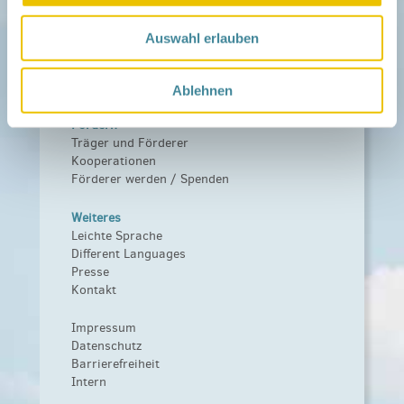
Netzwerk
Über das Netzwerk
Auswahl erlauben
Das Familienhandbuch
Infopool
Leitbild
Ablehnen
Fördern
Träger und Förderer
Kooperationen
Förderer werden / Spenden
Weiteres
Leichte Sprache
Different Languages
Presse
Kontakt
Impressum
Datenschutz
Barrierefreiheit
Intern