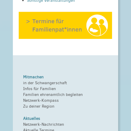
Sonstige Veranstaltungen
Vater eines Kleinkindes kurze Geschichten
vorlesen.
Kosten:
kostenlos
Anmeldeinformationen:
bei Fragen:
03395/302573 (Stadtbibliothek Pritzwalk) oder
03395/ 4017287 (Netzwerk Gesunde Kinder
Prignitz Cindy Eckert)
Mitmachen
in der Schwangerschaft
Infos für Familien
Familien ehrenamtlich begleiten
Netzwerk-Kompass
Zu deiner Region
Aktuelles
Netzwerk-Nachrichten
Aktuelle Termine