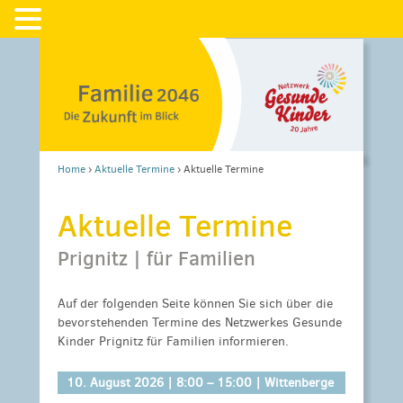
Home
›
Aktuelle Termine
›
Aktuelle Termine
Aktuelle Termine
Prignitz | für Familien
Auf der folgenden Seite können Sie sich über die
bevorstehenden Termine des Netzwerkes Gesunde
Kinder Prignitz für Familien informieren.
10. August 2026 |
8:00
–
15:00
| Wittenberge