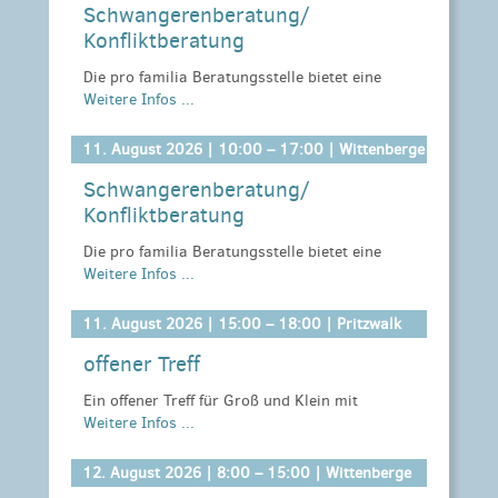
Schwangerenberatung/
Konfliktberatung
Die pro familia Beratungsstelle bietet eine
Weitere Infos ...
kostenlose und sehr ausführliche
Schwangerschaftsberatung zu sozialrechtlichen
Fragen vor und nach der Geburt an. Hier
11. August 2026 |
10:00
–
17:00
| Wittenberge
können alle Fragen rund um die
Schwangerenberatung/
Schwangerschaft, die Geburt und das Elternsein
Konfliktberatung
beantwortet werden. Es werden Einzel-, Paar-
und Sexualberatung, sowie
Die pro familia Beratungsstelle bietet eine
Schwangerenkonfliktberatungen angeboten.
Weitere Infos ...
kostenlose und sehr ausführliche
Schwangerschaftsberatung zu sozialrechtlichen
Kosten:
kostenlos
Fragen vor und nach der Geburt an. Hier
11. August 2026 |
15:00
–
18:00
| Pritzwalk
Anmeldeinformationen:
Anmeldung erwünscht:
können alle Fragen rund um die
Standort Wittenberge: Tel.:03877/70782 oder
offener Treff
Schwangerschaft, die Geburt und das Elternsein
wittenberge@profamilia.de ; Außenstelle
beantwortet werden. Es werden Einzel-, Paar-
Ein offener Treff für Groß und Klein mit
Perleberg: Karl-Liebknecht-Str. 35, Zimmer 109,
und Sexualberatung, sowie
Weitere Infos ...
unterschiedlichen Kreativ- und Spielangeboten.
19348 Perleberg, Tel.: 03876/ 713513 oder
Schwangerenkonfliktberatungen angeboten.
Es erwarten Euch große Räume und ein großes
perleberg@profamilia.de
Außengelände mit vielen Spielmöglichkeiten.
12. August 2026 |
8:00
–
15:00
| Wittenberge
Kosten:
kostenlos
Vom Wasserspiel, Kletterburg, Fußballtoren und