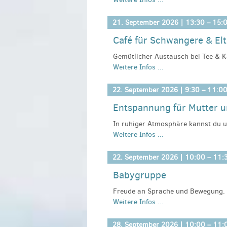
Übungen macht Spaß und unterstü
Der Kurs wird von der IKKBB geför
21. September 2026 |
13:30
–
15:
Leitung: Jennifer Röhling, Kangatra
Café für Schwangere & El
Kosten:
kostenlos wir freuen uns ü
Anmeldeinformationen:
Netzwerk G
Anmeldeinformationen:
Gemütlicher Austausch bei Tee & K
Telefon 03391/402300 oder gesun
https://kangatraining.info/at_de/
Weitere Infos ...
vieles mehr (fast) jeden Montag vo
Bitte melden Sie sich spätestens e
Kosten:
kostenlos, wir freuen uns 
22. September 2026 |
9:30
–
11:0
Anmeldeinformationen:
Kyritzer Ne
Entspannung für Mutter 
Telefon 033971.604506 oder gesun
Bitte melden Sie sich bis Donnerst
In ruhiger Atmosphäre kannst du u
Weitere Infos ...
seinen Körper besser wahrzunehme
Bauchkrämpfe und Blähungen und r
zwischen Mutter und Kind wird gefö
22. September 2026 |
10:00
–
11:
Babygruppe
mit Ines Eckert,
Freude an Sprache und Bewegung. I
Weitere Infos ...
Fingerspiele und Kinderlieder kenne
unterstützen kannst. Ihr könnt eu
miteinander teilen.
28. September 2026 |
10:00
–
11: