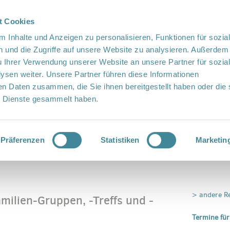
t Cookies
te Sprache
Languages
 Inhalte und Anzeigen zu personalisieren, Funktionen für sozia
 und die Zugriffe auf unsere Website zu analysieren. Außerdem
u Ihrer Verwendung unserer Website an unsere Partner für sozia
sen weiter. Unsere Partner führen diese Informationen
en Daten zusammen, die Sie ihnen bereitgestellt haben oder die 
 Dienste gesammelt haben.
Vor Ort
Fördern
Kontakt
Präferenzen
Statistiken
Marketin
ien-Gruppen, -Treffs und -Kurse
> andere R
amilien-Gruppen, -Treffs und -
Termine für