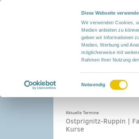
s
Diese Webseite verwende
Presse
Intern
Netzwerk-Kompass
Leich
Wir verwenden Cookies, um
Medien anbieten zu können
geben wir Informationen z
Medien, Werbung und Analy
möglicherweise mit weiter
Rahmen Ihrer Nutzung der
Netzwerk
Mitmachen
Termine
Einwilligungsauswahl
Notwendig
Home
›
Termine
›
Ostprignitz-Ruppin
›
Famil
Aktuelle Termine
Ostprignitz-Ruppin | F
Kurse