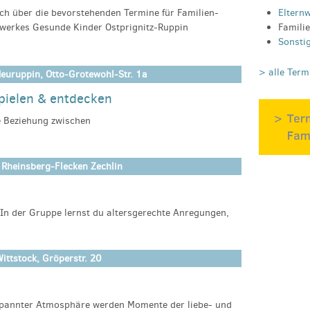
Eltern
ich über die bevorstehenden Termine für Familien-
Famili
zwerkes Gesunde Kinder Ostprignitz-Ruppin
Sonsti
> alle Term
euruppin, Otto-Grotewohl-Str. 1a
pielen & entdecken
e Beziehung zwischen
len, singen & entdecken
zept stärkt die Elternkompetenzen
ag.
 Rheinsberg-Flecken Zechlin
lter von 4 – 12 Monaten.
 Gers & Diana Schumacher, NGK
n der Gruppe lernst du altersgerechte Anregungen,
n. Du erfährst, wie du dein Kind in der Entwicklung
@estaruppin.de
ch untereinander austauschen und eure Erfahrungen
ittstock, Gröperstr. 20
k
der-wittstock@estaruppin.de
ntspannter Atmosphäre werden Momente der liebe- und