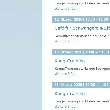
Anmeldeinformationen:
gesundekin
KangaTraining stärkt den Beckenbo
Weitere Infos ...
dein Baby in der Trage ganz nah bei
Übungen macht Spaß und unterstü
12. Oktober 2026 |
13:30
–
15:00
|
Leitung: Jennifer Röhling, Kangatra
Café für Schwangere & El
Anmeldeinformationen:
Gemütlicher Austausch bei Tee & K
https://kangatraining.info/at_de/
Weitere Infos ...
vieles mehr (fast) jeden Montag vo
Kosten:
kostenlos, wir freuen uns 
19. Oktober 2026 |
10:00
–
11:00
Anmeldeinformationen:
Kyritzer Ne
KangaTraining
Telefon 033971.604506 oder gesun
Bitte melden Sie sich bis Donnerst
KangaTraining stärkt den Beckenbo
Weitere Infos ...
dein Baby in der Trage ganz nah bei
Übungen macht Spaß und unterstü
26. Oktober 2026 |
10:00
–
11:00
Leitung: Jennifer Röhling, Kangatra
KangaTraining
Anmeldeinformationen:
KangaTraining stärkt den Beckenbo
https://kangatraining.info/at_de/
Weitere Infos ...
dein Baby in der Trage ganz nah bei