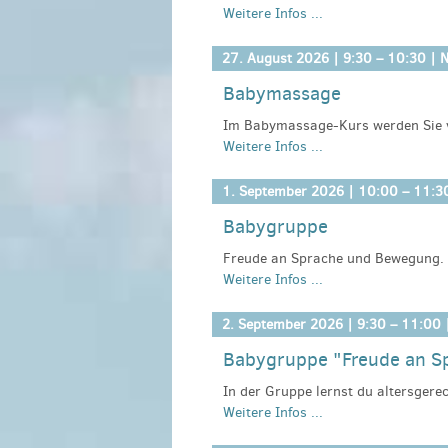
Weitere Infos ...
respektvollen Berührung geschaffen
Gruppenstruktur für Babys ab eine
willkommen!
27. August 2026 |
9:30
–
10:30
| N
Babymassage
Kosten:
kostenlos,wir freuen uns ü
Anmeldeinformationen:
Netzwerk G
Im Babymassage-Kurs werden Sie von 
Telefon 03394/402747 oder gesun
Weitere Infos ...
Baby zu massieren. In ruhiger At
Bitte melden Sie sich spätestens e
Ihr Baby lernt seinen Körper bes
lindert Bauchkrämpfe und Blähunge
1. September 2026 |
10:00
–
11:3
Bindung zwischen Mutter und Kind 
Babygruppe
Anmeldeinformationen:
Netzwerk G
Freude an Sprache und Bewegung. I
Telefon 03391/402300 oder gesun
Weitere Infos ...
Fingerspiele und Kinderlieder kenne
Bitte melden Sie sich spätestens e
unterstützen kannst. Ihr könnt eu
miteinander teilen.
2. September 2026 |
9:30
–
11:00
|
Babygruppe "Freude an S
Kosten:
keine
Anmeldeinformationen:
gesundekin
In der Gruppe lernst du altersger
Weitere Infos ...
Kinderlieder kennen. Du erfährst, w
Bewegungsentwicklung unterstützen