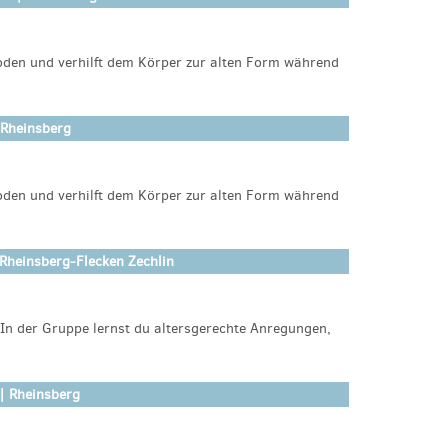
der-wittstock@estaruppin.de
den und verhilft dem Körper zur alten Form während
 dir ist. Das vollständige Workout mit sicheren
tzt den Bindungsaufbau zwischen Mama und Baby.
 Rheinsberg
inerin
den und verhilft dem Körper zur alten Form während
instructor/JenniferRoehling/booking/2336
 dir ist. Das vollständige Workout mit sicheren
tzt den Bindungsaufbau zwischen Mama und Baby.
Rheinsberg-Flecken Zechlin
inerin
n der Gruppe lernst du altersgerechte Anregungen,
instructor/JenniferRoehling/booking/2336
n. Du erfährst, wie du dein Kind in der Entwicklung
ch untereinander austauschen und eure Erfahrungen
| Rheinsberg