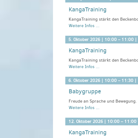
KangaTraining
Kosten:
keine
Anmeldeinformationen:
gesundekin
KangaTraining stärkt den Beckenbo
Weitere Infos ...
dein Baby in der Trage ganz nah bei
Übungen macht Spaß und unterstü
5. Oktober 2026 |
10:00
–
11:00
|
Leitung: Jennifer Röhling, Kangatra
KangaTraining
Anmeldeinformationen:
KangaTraining stärkt den Beckenbo
https://kangatraining.info/at_de/
Weitere Infos ...
dein Baby in der Trage ganz nah bei
Übungen macht Spaß und unterstü
6. Oktober 2026 |
10:00
–
11:30
| 
Leitung: Jennifer Röhling, Kangatra
Babygruppe
Anmeldeinformationen:
Freude an Sprache und Bewegung. I
https://kangatraining.info/at_de/
Weitere Infos ...
Fingerspiele und Kinderlieder kenne
unterstützen kannst. Ihr könnt eu
miteinander teilen.
12. Oktober 2026 |
10:00
–
11:00
KangaTraining
Kosten:
keine