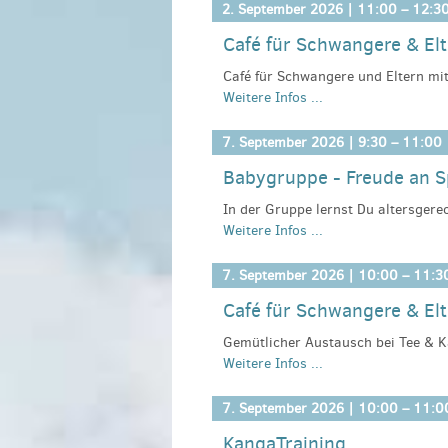
findest bei den wöchentlichen Tref
2. September 2026 |
11:00
–
12:3
mit Baby. Der Kurs wird von der IK
Café für Schwangere & El
Kosten:
kostenlos, wir freuen uns 
Café für Schwangere und Eltern mi
Anmeldeinformationen:
NGK-Büro K
Weitere Infos ...
Gespräche über Schwangerschaft, G
gesundekinder-kyritz@estaruppin.
Zusammensein bei Café und Tee.
7. September 2026 |
9:30
–
11:00
Kosten:
kostenlos, wir freuen uns 
Babygruppe - Freude an 
Anmeldeinformationen:
Netzwerk G
Telefon 03394/402747 oder gesun
In der Gruppe lernst Du altersger
Weitere Infos ...
Kinderlieder kennen. Du erfährst, w
Bewegungsentwicklung unterstützen
finden bei den wöchentlichen Treff
7. September 2026 |
10:00
–
11:3
um den Alltag mit Baby. Der Kurs w
Café für Schwangere & El
Kosten:
kostenlos, wir freuen uns 
Gemütlicher Austausch bei Tee & K
Anmeldeinformationen:
NGK-Büro W
Weitere Infos ...
vieles mehr (fast) jeden Montag vo
Telefon 03394.402747 oder gesun
Bitte melden Sie sich spätestens e
Kosten:
kostenlos, wir freuen uns 
7. September 2026 |
10:00
–
11:0
Anmeldeinformationen:
Kyritzer Ne
KangaTraining