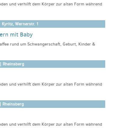
der-wittstock@estaruppin.de
den und verhilft dem Körper zur alten Form während
 dir ist. Das vollständige Workout mit sicheren
tzt den Bindungsaufbau zwischen Mama und Baby.
 Kyritz, Wernerstr. 1
inerin
tern mit Baby
affee rund um Schwangerschaft, Geburt, Kinder &
instructor/JenniferRoehling/booking/2336
n 13.30-15 Uhr.
über eine Spende
| Rheinsberg
tzwerk Gesunde Kinder
dekinder-kyritz@estaruppin.de
ag 12 Uhr an!
den und verhilft dem Körper zur alten Form während
 dir ist. Das vollständige Workout mit sicheren
tzt den Bindungsaufbau zwischen Mama und Baby.
| Rheinsberg
inerin
den und verhilft dem Körper zur alten Form während
instructor/JenniferRoehling/booking/2336
 dir ist. Das vollständige Workout mit sicheren