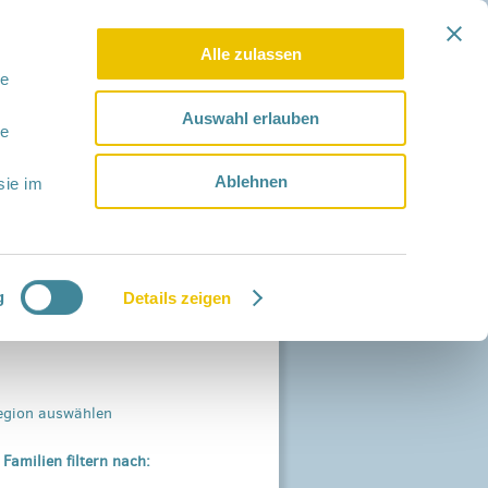
Alle zulassen
le
Auswahl erlauben
le
Ablehnen
sie im
g
Details zeigen
egion auswählen
 Familien filtern nach: