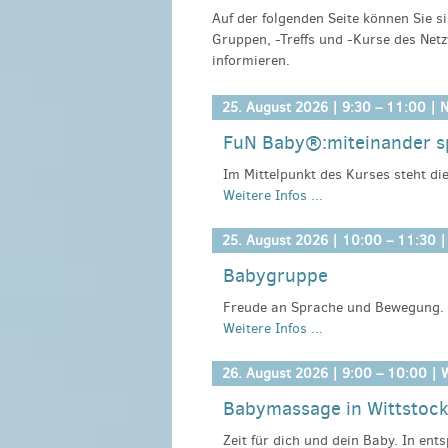
Auf der folgenden Seite können Sie s
Gruppen, -Treffs und -Kurse des Net
informieren.
25. August 2026 |
9:30
–
11:00
| N
FuN Baby®:miteinander s
Im Mittelpunkt des Kurses steht di
Weitere Infos ...
Elternteil & Baby. Gemeinsam spie
wir Neues. Das anerkannte Kurskon
für einen entspannten Familienallt
25. August 2026 |
10:00
–
11:30
|
8 Treffen für Eltern mit Babys im A
Babygruppe
Referentinnen: Babylotsin Nadine
Freude an Sprache und Bewegung. I
Weitere Infos ...
Fingerspiele und Kinderlieder kenne
Anmeldeinformationen:
babylotsin
unterstützen kannst. Ihr könnt eu
miteinander teilen.
26. August 2026 |
9:00
–
10:00
| W
Babymassage in Wittstoc
Kosten:
keine
Anmeldeinformationen:
gesundekin
Zeit für dich und dein Baby. In e