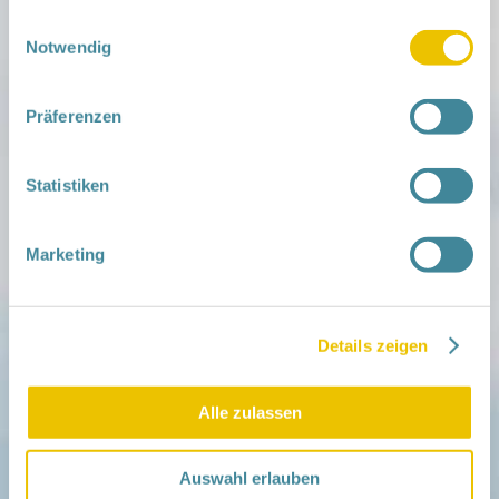
gesammelt haben.
Einwilligungsauswahl
Notwendig
Präferenzen
Mitmachen
in der Schwangerschaft
Infos für Familien
Statistiken
Familien ehrenamtlich begleiten
Netzwerk-Kompass
Zu deiner Region
Marketing
Aktuelles
Netzwerk-Nachrichten
Aktuelle Termine
Details zeigen
Netzwerk
Über das Netzwerk
Alle zulassen
Das Familienhandbuch
Infopool
Leitbild
Auswahl erlauben