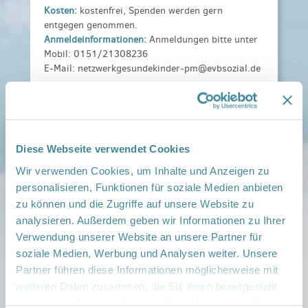
Kosten:
kostenfrei, Spenden werden gern
entgegen genommen.
Anmeldeinformationen:
Anmeldungen bitte unter
Mobil: 0151/21308236
E-Mail: netzwerkgesundekinder-pm@evbsozial.de
Weitere Informationen:
Zwergentreff 2026_Jan-
Juni.pdf
Veranstaltungsort:
Diese Webseite verwendet Cookies
Treffpunkt Werder, Plantagenplatz 11, 14542
Werder
Wir verwenden Cookies, um Inhalte und Anzeigen zu
› auf Google Maps anzeigen
personalisieren, Funktionen für soziale Medien anbieten
zu können und die Zugriffe auf unsere Website zu
analysieren. Außerdem geben wir Informationen zu Ihrer
teilen
Verwendung unserer Website an unsere Partner für
soziale Medien, Werbung und Analysen weiter. Unsere
Weitere Infos:
Partner führen diese Informationen möglicherweise mit
› Zum Regionalnetzwerk ...
weiteren Daten zusammen, die Sie ihnen bereitgestellt
haben oder die sie im Rahmen Ihrer Nutzung der Dienste
iCal
•
Google Calendar