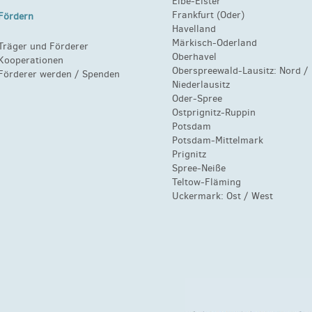
Elbe-Elster
Frankfurt (Oder)
Fördern
Havelland
Märkisch-Oderland
Träger und Förderer
Oberhavel
Kooperationen
Oberspreewald-Lausitz:
Nord
/
Förderer werden / Spenden
Niederlausitz
Oder-Spree
Ostprignitz-Ruppin
Potsdam
Potsdam-Mittelmark
Prignitz
Spree-Neiße
Teltow-Fläming
Uckermark:
Ost
/
West