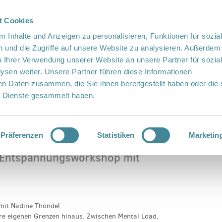
t Cookies
te Sprache
Languages
 Inhalte und Anzeigen zu personalisieren, Funktionen für sozia
 und die Zugriffe auf unsere Website zu analysieren. Außerdem
u Ihrer Verwendung unserer Website an unsere Partner für sozia
sen weiter. Unsere Partner führen diese Informationen
en Daten zusammen, die Sie ihnen bereitgestellt haben oder die 
 Dienste gesammelt haben.
Vor Ort
Fördern
Kontakt
ft - Entspannungsworkshop mit Nadine Thöndel
Präferenzen
Statistiken
Marketin
 - Entspannungsworkshop mit
mit Nadine Thöndel
ihre eigenen Grenzen hinaus. Zwischen Mental Load,