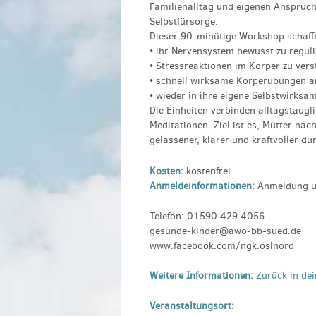
Familienalltag und eigenen Ansprüc
Selbstfürsorge.
Dieser 90-minütige Workshop schafft
• ihr Nervensystem bewusst zu regul
• Stressreaktionen im Körper zu ver
• schnell wirksame Körperübungen 
• wieder in ihre eigene Selbstwirks
Die Einheiten verbinden alltagstaugl
Meditationen. Ziel ist es, Mütter nac
gelassener, klarer und kraftvoller d
Kosten:
kostenfrei
Anmeldeinformationen:
Anmeldung u
Telefon: 01590 429 4056
gesunde-kinder@awo-bb-sued.de
www.facebook.com/ngk.oslnord
Weitere Informationen:
Zurück in dei
Veranstaltungsort: