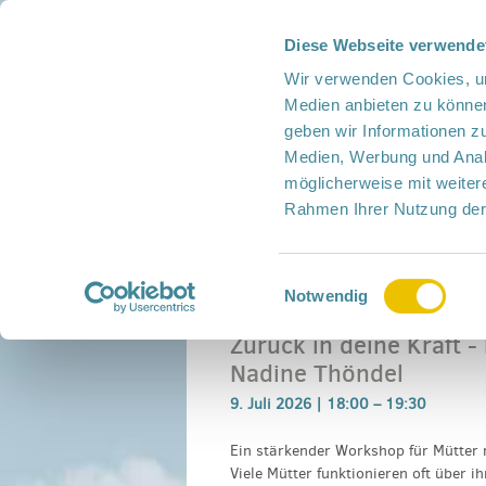
Diese Webseite verwende
Presse
Intern
Netzwerk-Kompass
Leich
Wir verwenden Cookies, um
Medien anbieten zu können
geben wir Informationen z
Medien, Werbung und Analy
möglicherweise mit weiter
Rahmen Ihrer Nutzung der
Netzwerk
Mitmachen
Termine
Einwilligungsauswahl
Home
›
Veranstaltung
›
Zurück in deine Kra
Notwendig
Zurück in deine Kraft
Nadine Thöndel
9. Juli 2026 |
18:00
–
19:30
Ein stärkender Workshop für Mütter 
Viele Mütter funktionieren oft über 