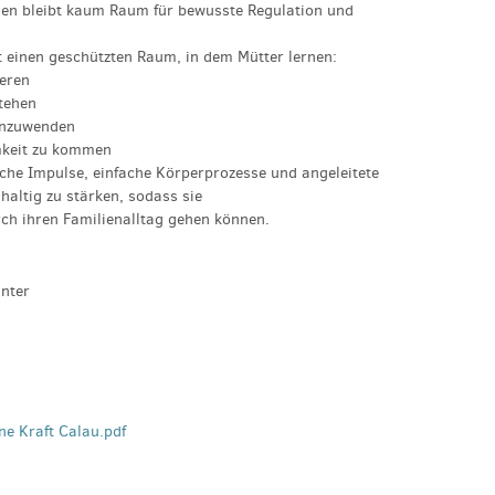
hen bleibt kaum Raum für bewusste Regulation und
 einen geschützten Raum, in dem Mütter lernen:
ieren
stehen
anzuwenden
amkeit zu kommen
iche Impulse, einfache Körperprozesse und angeleitete
hhaltig zu stärken, sodass sie
urch ihren Familienalltag gehen können.
nter
ne Kraft Calau.pdf