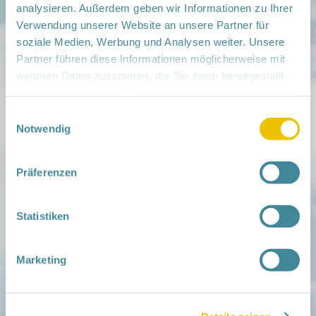
Familien ehrenamtlich begleiten
analysieren. Außerdem geben wir Informationen zu Ihrer
Netzwerk-Kompass
Verwendung unserer Website an unsere Partner für
Zu deiner Region
soziale Medien, Werbung und Analysen weiter. Unsere
Partner führen diese Informationen möglicherweise mit
Aktuelles
weiteren Daten zusammen, die Sie ihnen bereitgestellt
Netzwerk-Nachrichten
Aktuelle Termine
haben oder die sie im Rahmen Ihrer Nutzung der Dienste
gesammelt haben.
Einwilligungsauswahl
Netzwerk
Notwendig
Über das Netzwerk
Das Familienhandbuch
Infopool
Präferenzen
Leitbild
Fördern
Statistiken
Träger und Förderer
Kooperationen
Förderer werden / Spenden
Marketing
Weiteres
Leichte Sprache
Different Languages