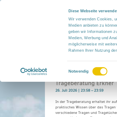
Diese Webseite verwende
Presse
Intern
Netzwerk-Kompass
Leich
Wir verwenden Cookies, um
Medien anbieten zu können
geben wir Informationen z
Medien, Werbung und Analy
möglicherweise mit weiter
Rahmen Ihrer Nutzung der
Netzwerk
Mitmachen
Termine
Einwilligungsauswahl
Home
›
Veranstaltung
›
Trageberatung Erkn
Notwendig
Trageberatung Erkner
26. Juli 2026 |
23:58
–
23:59
In der Trageberatung erhaltet ihr au
praktisches Wissen über das Tragen 
verschiedene Tragen und Tragetücher