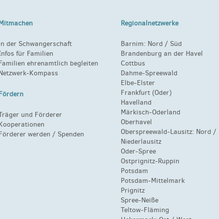
Mitmachen
Regionalnetzwerke
in der Schwangerschaft
Barnim:
Nord
/
Süd
Infos für Familien
Brandenburg an der Havel
Familien ehrenamtlich begleiten
Cottbus
Netzwerk-Kompass
Dahme-Spreewald
Elbe-Elster
Frankfurt (Oder)
Fördern
Havelland
Märkisch-Oderland
Träger und Förderer
Oberhavel
Kooperationen
Oberspreewald-Lausitz:
Nord
/
Förderer werden / Spenden
Niederlausitz
Oder-Spree
Ostprignitz-Ruppin
Potsdam
Potsdam-Mittelmark
Prignitz
Spree-Neiße
Teltow-Fläming