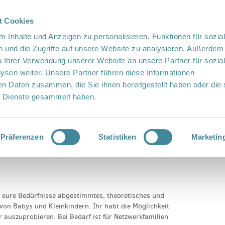
t Cookies
te Sprache
Languages
 Inhalte und Anzeigen zu personalisieren, Funktionen für sozia
 und die Zugriffe auf unsere Website zu analysieren. Außerdem
u Ihrer Verwendung unserer Website an unsere Partner für sozia
sen weiter. Unsere Partner führen diese Informationen
en Daten zusammen, die Sie ihnen bereitgestellt haben oder die 
 Dienste gesammelt haben.
Vor Ort
Fördern
Kontakt
er
Präferenzen
Statistiken
Marketin
f eure Bedürfnisse abgestimmtes, theoretisches und
von Babys und Kleinkindern. Ihr habt die Möglichkeit
 auszuprobieren. Bei Bedarf ist für Netzwerkfamilien