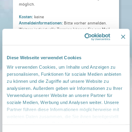
möglich.
Kosten:
keine
Anmeldeinformationen:
Bitte vorher anmelden.
Weitere individuelle Termine können Sie per Mail
anfragen: anja.kess@drk-mohs.de
Veranstaltungsort:
DRK Beeskow, Rouanetstraße 10,, 15848
Diese Webseite verwendet Cookies
Beeskow
› auf Google Maps anzeigen
Wir verwenden Cookies, um Inhalte und Anzeigen zu
personalisieren, Funktionen für soziale Medien anbieten
zu können und die Zugriffe auf unsere Website zu
teilen
analysieren. Außerdem geben wir Informationen zu Ihrer
Verwendung unserer Website an unsere Partner für
Weitere Infos:
soziale Medien, Werbung und Analysen weiter. Unsere
› Zum Regionalnetzwerk ...
Partner führen diese Informationen möglicherweise mit
weiteren Daten zusammen, die Sie ihnen bereitgestellt
iCal
•
Google Calendar
haben oder die sie im Rahmen Ihrer Nutzung der Dienste
gesammelt haben.