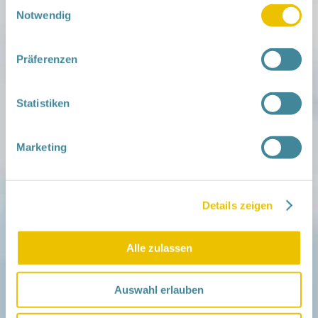
Einwilligungsauswahl
Notwendig
Mitmachen
Präferenzen
in der Schwangerschaft
Infos für Familien
Familien ehrenamtlich begleiten
Statistiken
Netzwerk-Kompass
Zu deiner Region
Marketing
Aktuelles
Netzwerk-Nachrichten
Aktuelle Termine
Details zeigen
Netzwerk
Über das Netzwerk
Das Familienhandbuch
Alle zulassen
Infopool
Leitbild
Auswahl erlauben
Fördern
Träger und Förderer