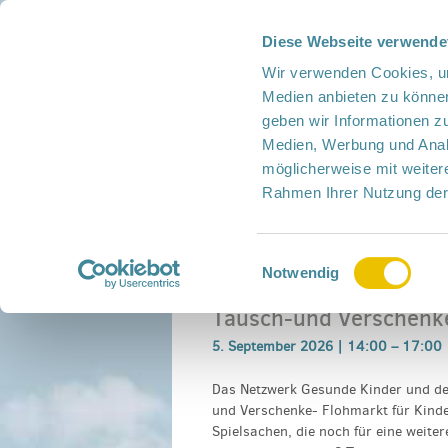
Diese Webseite verwende
Presse
Intern
Netzwerk-Kompass
Leich
Wir verwenden Cookies, um
Medien anbieten zu können
geben wir Informationen z
Medien, Werbung und Analy
möglicherweise mit weiter
Rahmen Ihrer Nutzung der
Netzwerk
Mitmachen
Termine
Einwilligungsauswahl
Home
›
Veranstaltung
›
Tausch-und Versche
Notwendig
Tausch-und Verschenk
5. September 2026 |
14:00
–
17:00
Das Netzwerk Gesunde Kinder und de
und Verschenke- Flohmarkt für Kinde
Spielsachen, die noch für eine weite