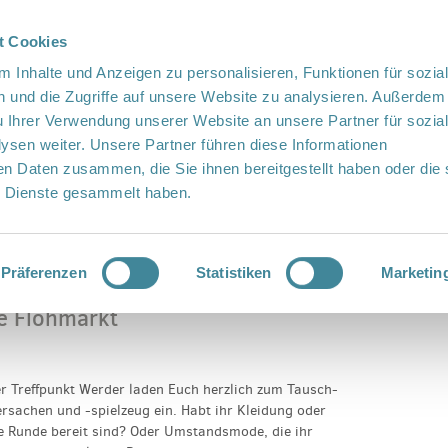
t Cookies
te Sprache
Languages
 Inhalte und Anzeigen zu personalisieren, Funktionen für sozia
 und die Zugriffe auf unsere Website zu analysieren. Außerdem
u Ihrer Verwendung unserer Website an unsere Partner für sozia
sen weiter. Unsere Partner führen diese Informationen
en Daten zusammen, die Sie ihnen bereitgestellt haben oder die 
 Dienste gesammelt haben.
Vor Ort
Fördern
Kontakt
nke Flohmarkt
Präferenzen
Statistiken
Marketin
e Flohmarkt
r Treffpunkt Werder laden Euch herzlich zum Tausch-
rsachen und -spielzeug ein. Habt ihr Kleidung oder
re Runde bereit sind? Oder Umstandsmode, die ihr