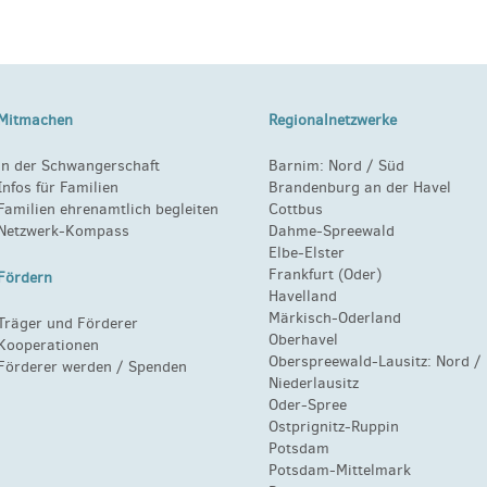
Mitmachen
Regionalnetzwerke
in der Schwangerschaft
Barnim:
Nord
/
Süd
Infos für Familien
Brandenburg an der Havel
Familien ehrenamtlich begleiten
Cottbus
Netzwerk-Kompass
Dahme-Spreewald
Elbe-Elster
Frankfurt (Oder)
Fördern
Havelland
Märkisch-Oderland
Träger und Förderer
Oberhavel
Kooperationen
Oberspreewald-Lausitz:
Nord
/
Förderer werden / Spenden
Niederlausitz
Oder-Spree
Ostprignitz-Ruppin
Potsdam
Potsdam-Mittelmark