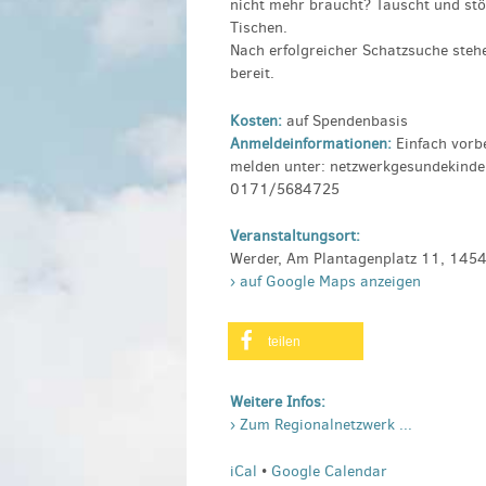
nicht mehr braucht? Tauscht und stö
Tischen.
Nach erfolgreicher Schatzsuche steh
bereit.
Kosten:
auf Spendenbasis
Anmeldeinformationen:
Einfach vorb
melden unter: netzwerkgesundekind
0171/5684725
Veranstaltungsort:
Werder, Am Plantagenplatz 11, 145
› auf Google Maps anzeigen
teilen
Weitere Infos:
› Zum Regionalnetzwerk ...
iCal
•
Google Calendar