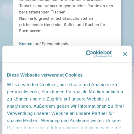
Tauscht und stöbert in gemütlicher Runde an den
bereitstehenden Tischen.
Nach erfolgreicher Schatzsuche stehen
erfrischende Getränke, Kaffee und Kuchen für
Euch bereit.
Kosten:
auf Spendenbasis
Anmeldeinformationen:
Einfach vorbei kommen
und Sachen dazu legen - bei Fragen bitte melden
unter: netzwerkgesundekinder-potsdam-
mittelmark@evbsozial.de oder 0171/5684725
Diese Webseite verwendet Cookies
Veranstaltungsort:
Wir verwenden Cookies, um Inhalte und Anzeigen zu
Werder, Am Plantagenplatz 11, 14542 Werder/
personalisieren, Funktionen für soziale Medien anbieten
Havel
zu können und die Zugriffe auf unsere Website zu
› auf Google Maps anzeigen
analysieren. Außerdem geben wir Informationen zu Ihrer
Verwendung unserer Website an unsere Partner für
teilen
soziale Medien, Werbung und Analysen weiter. Unsere
Partner führen diese Informationen möglicherweise mit