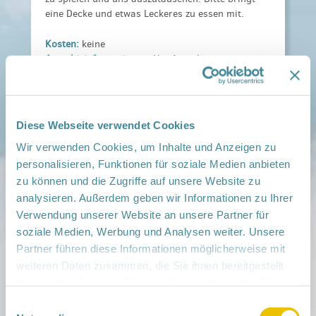
eine Decke und etwas Leckeres zu essen mit.
Kosten:
keine
Anmeldeinformationen:
Um Anmeldung wird
gebeten.
Veranstaltungsort:
Robert Koch Spielplatz, , 03149 Forst
Diese Webseite verwendet Cookies
› auf Google Maps anzeigen
Wir verwenden Cookies, um Inhalte und Anzeigen zu
personalisieren, Funktionen für soziale Medien anbieten
teilen
zu können und die Zugriffe auf unsere Website zu
analysieren. Außerdem geben wir Informationen zu Ihrer
Weitere Infos:
Verwendung unserer Website an unsere Partner für
› Zum Regionalnetzwerk ...
soziale Medien, Werbung und Analysen weiter. Unsere
Partner führen diese Informationen möglicherweise mit
iCal
•
Google Calendar
weiteren Daten zusammen, die Sie ihnen bereitgestellt
haben oder die sie im Rahmen Ihrer Nutzung der Dienste
gesammelt haben.
Einwilligungsauswahl