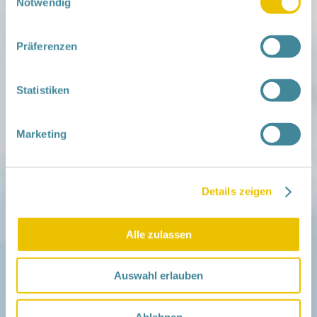
Notwendig
Mitmachen
in der Schwangerschaft
Präferenzen
Infos für Familien
Familien ehrenamtlich begleiten
Netzwerk-Kompass
Statistiken
Zu deiner Region
Aktuelles
Marketing
Netzwerk-Nachrichten
Aktuelle Termine
Netzwerk
Details zeigen
Über das Netzwerk
Das Familienhandbuch
Infopool
Alle zulassen
Leitbild
Fördern
Auswahl erlauben
Träger und Förderer
Kooperationen
Förderer werden / Spenden
Ablehnen