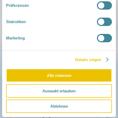
Familien ehrenamtlich begleiten
Präferenzen
Netzwerk-Kompass
Zu deiner Region
Statistiken
Aktuelles
Netzwerk-Nachrichten
Aktuelle Termine
Marketing
Netzwerk
Über das Netzwerk
Das Familienhandbuch
Details zeigen
Infopool
Leitbild
Alle zulassen
Fördern
Träger und Förderer
Kooperationen
Auswahl erlauben
Förderer werden / Spenden
Weiteres
Ablehnen
Leichte Sprache
Different Languages