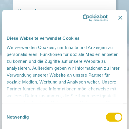
Veranstaltungsort:
Asklepios Klinik Pasewalk, Prenzlauer Chaussee
30, 17309 Pasewalk
› auf Google Maps anzeigen
Diese Webseite verwendet Cookies
teilen
Wir verwenden Cookies, um Inhalte und Anzeigen zu
personalisieren, Funktionen für soziale Medien anbieten
Weitere Infos:
zu können und die Zugriffe auf unsere Website zu
› Zum Regionalnetzwerk ...
analysieren. Außerdem geben wir Informationen zu Ihrer
Verwendung unserer Website an unsere Partner für
iCal
•
Google Calendar
soziale Medien, Werbung und Analysen weiter. Unsere
Partner führen diese Informationen möglicherweise mit
weiteren Daten zusammen, die Sie ihnen bereitgestellt
haben oder die sie im Rahmen Ihrer Nutzung der Dienste
gesammelt haben.
Einwilligungsauswahl
Mitmachen
Notwendig
in der Schwangerschaft
Infos für Familien