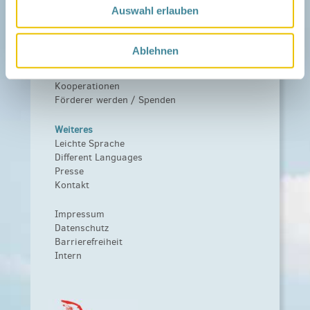
Das Familienhandbuch
Auswahl erlauben
Infopool
Leitbild
Ablehnen
Fördern
Träger und Förderer
Kooperationen
Förderer werden / Spenden
Weiteres
Leichte Sprache
Different Languages
Presse
Kontakt
Impressum
Datenschutz
Barrierefreiheit
Intern