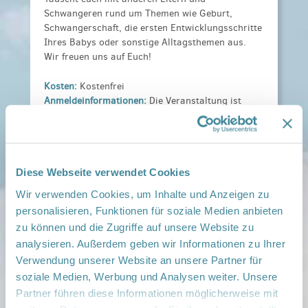
Schwangeren rund um Themen wie Geburt,
Schwangerschaft, die ersten Entwicklungsschritte
Ihres Babys oder sonstige Alltagsthemen aus.
Wir freuen uns auf Euch!
Kosten:
Kostenfrei
Anmeldeinformationen:
Die Veranstaltung ist
teilnehmerbegrenzt. Bitte unbedingt anmelden
unter:
sarah.frohberg@drk-mohs.de oder 015 20 27
453 59
Diese Webseite verwendet Cookies
Veranstaltungsort:
Wir verwenden Cookies, um Inhalte und Anzeigen zu
Familienzentrum Flügelschlag Bad Saarow, ,
personalisieren, Funktionen für soziale Medien anbieten
15526 Bad Saarow
zu können und die Zugriffe auf unsere Website zu
› auf Google Maps anzeigen
analysieren. Außerdem geben wir Informationen zu Ihrer
Verwendung unserer Website an unsere Partner für
teilen
soziale Medien, Werbung und Analysen weiter. Unsere
Partner führen diese Informationen möglicherweise mit